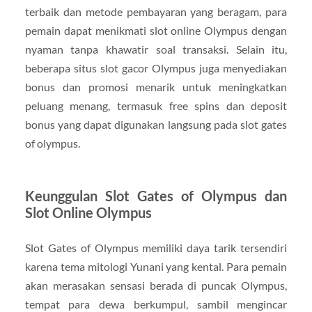
terbaik dan metode pembayaran yang beragam, para
pemain dapat menikmati slot online Olympus dengan
nyaman tanpa khawatir soal transaksi. Selain itu,
beberapa situs slot gacor Olympus juga menyediakan
bonus dan promosi menarik untuk meningkatkan
peluang menang, termasuk free spins dan deposit
bonus yang dapat digunakan langsung pada slot gates
of olympus.
Keunggulan Slot Gates of Olympus dan
Slot Online Olympus
Slot Gates of Olympus memiliki daya tarik tersendiri
karena tema mitologi Yunani yang kental. Para pemain
akan merasakan sensasi berada di puncak Olympus,
tempat para dewa berkumpul, sambil mengincar