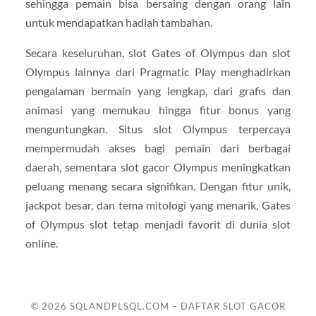
sehingga pemain bisa bersaing dengan orang lain
untuk mendapatkan hadiah tambahan.
Secara keseluruhan, slot Gates of Olympus dan slot
Olympus lainnya dari Pragmatic Play menghadirkan
pengalaman bermain yang lengkap, dari grafis dan
animasi yang memukau hingga fitur bonus yang
menguntungkan. Situs slot Olympus terpercaya
mempermudah akses bagi pemain dari berbagai
daerah, sementara slot gacor Olympus meningkatkan
peluang menang secara signifikan. Dengan fitur unik,
jackpot besar, dan tema mitologi yang menarik, Gates
of Olympus slot tetap menjadi favorit di dunia slot
online.
© 2026
SQLANDPLSQL.COM – DAFTAR SLOT GACOR