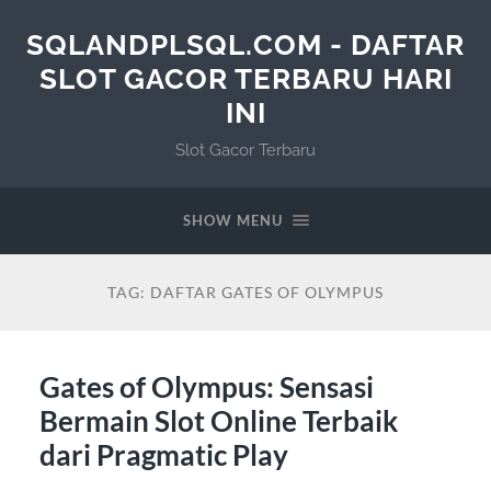
SQLANDPLSQL.COM - DAFTAR
SLOT GACOR TERBARU HARI
INI
Slot Gacor Terbaru
SHOW MENU
TAG:
DAFTAR GATES OF OLYMPUS
Gates of Olympus: Sensasi
Bermain Slot Online Terbaik
dari Pragmatic Play