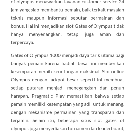
of olympus menawarkan layanan customer service 24
jam yang siap membantu pemain, baik terkait masalah
teknis maupun informasi seputar permainan dan
bonus. Hal ini menjadikan slot Gates of Olympus tidak
hanya menyenangkan, tetapi juga aman dan
terpercaya.
Gates of Olympus 1000 menjadi daya tarik utama bagi
banyak pemain karena hadiah besar ini memberikan
kesempatan meraih keuntungan maksimal. Slot online
Olympus dengan jackpot besar seperti ini membuat
setiap putaran menjadi menegangkan dan penuh
harapan. Pragmatic Play memastikan bahwa setiap
pemain memiliki kesempatan yang adil untuk menang,
dengan mekanisme permainan yang transparan dan
terjamin. Selain itu, beberapa situs slot gates of
olympus juga menyediakan turnamen dan leaderboard,