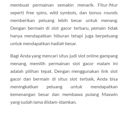
membuat permainan semakin menarik. Fitur-fitur
seperti free spins, wild symbols, dan bonus rounds
memberikan peluang lebih besar untuk menang.
Dengan bermain di slot gacor terbaru, pemain tidak
hanya mendapatkan hiburan tetapi juga berpeluang
untuk mendapatkan hadiah besar.
Bagi Anda yang mencari situs judi slot online gampang
menang, memilih permainan slot gacor malam ini
adalah pilihan tepat. Dengan menggunakan link slot
gacor dan bermain di situs slot terbaik, Anda bisa
meningkatkan peluang untuk mendapatkan
kemenangan besar dan membawa pulang Maxwin
yang sudah lama diidam-idamkan.