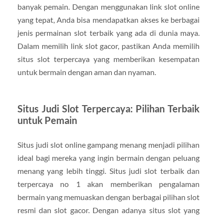
banyak pemain. Dengan menggunakan link slot online
yang tepat, Anda bisa mendapatkan akses ke berbagai
jenis permainan slot terbaik yang ada di dunia maya.
Dalam memilih link slot gacor, pastikan Anda memilih
situs slot terpercaya yang memberikan kesempatan
untuk bermain dengan aman dan nyaman.
Situs Judi Slot Terpercaya: Pilihan Terbaik
untuk Pemain
Situs judi slot online gampang menang menjadi pilihan
ideal bagi mereka yang ingin bermain dengan peluang
menang yang lebih tinggi. Situs judi slot terbaik dan
terpercaya no 1 akan memberikan pengalaman
bermain yang memuaskan dengan berbagai pilihan slot
resmi dan slot gacor. Dengan adanya situs slot yang