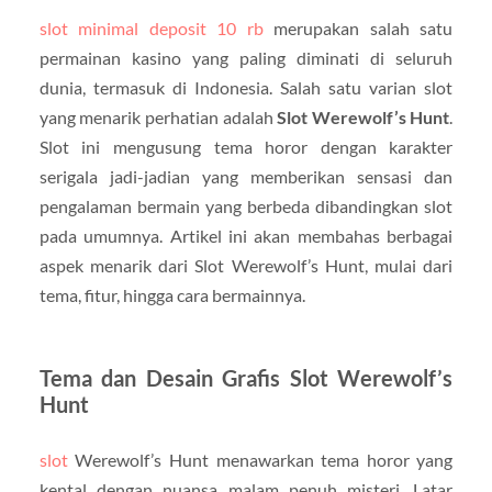
slot minimal deposit 10 rb
merupakan salah satu
permainan kasino yang paling diminati di seluruh
dunia, termasuk di Indonesia. Salah satu varian slot
yang menarik perhatian adalah
Slot Werewolf’s Hunt
.
Slot ini mengusung tema horor dengan karakter
serigala jadi-jadian yang memberikan sensasi dan
pengalaman bermain yang berbeda dibandingkan slot
pada umumnya. Artikel ini akan membahas berbagai
aspek menarik dari Slot Werewolf’s Hunt, mulai dari
tema, fitur, hingga cara bermainnya.
Tema dan Desain Grafis Slot Werewolf’s
Hunt
slot
Werewolf’s Hunt menawarkan tema horor yang
kental dengan nuansa malam penuh misteri. Latar