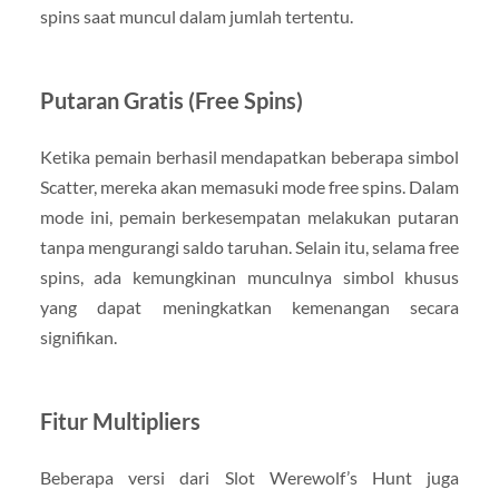
spins saat muncul dalam jumlah tertentu.
Putaran Gratis (Free Spins)
Ketika pemain berhasil mendapatkan beberapa simbol
Scatter, mereka akan memasuki mode free spins. Dalam
mode ini, pemain berkesempatan melakukan putaran
tanpa mengurangi saldo taruhan. Selain itu, selama free
spins, ada kemungkinan munculnya simbol khusus
yang dapat meningkatkan kemenangan secara
signifikan.
Fitur Multipliers
Beberapa versi dari Slot Werewolf’s Hunt juga