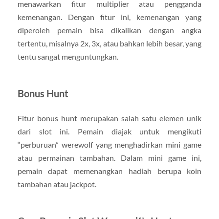
menawarkan fitur multiplier atau pengganda
kemenangan. Dengan fitur ini, kemenangan yang
diperoleh pemain bisa dikalikan dengan angka
tertentu, misalnya 2x, 3x, atau bahkan lebih besar, yang
tentu sangat menguntungkan.
Bonus Hunt
Fitur bonus hunt merupakan salah satu elemen unik
dari slot ini. Pemain diajak untuk mengikuti
“perburuan” werewolf yang menghadirkan mini game
atau permainan tambahan. Dalam mini game ini,
pemain dapat memenangkan hadiah berupa koin
tambahan atau jackpot.