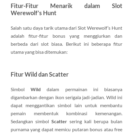
Fitur-Fitur Menarik dalam Slot
Werewolf’s Hunt
Salah satu daya tarik utama dari Slot Werewolf’s Hunt
adalah fitur-fitur bonus yang menggiurkan dan
berbeda dari slot biasa. Berikut ini beberapa fitur
utama yang bisa ditemukan:
Fitur Wild dan Scatter
Simbol
Wild
dalam permainan ini biasanya
digambarkan dengan ikon serigala jadi-jadian. Wild ini
dapat menggantikan simbol lain untuk membantu
pemain membentuk kombinasi kemenangan.
Sedangkan simbol
Scatter
sering kali berupa bulan
purnama yang dapat memicu putaran bonus atau free