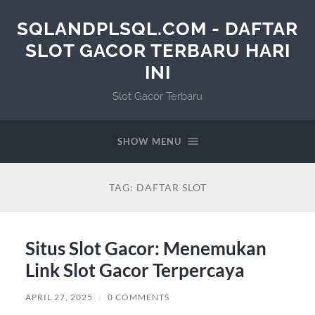
SQLANDPLSQL.COM - DAFTAR
SLOT GACOR TERBARU HARI
INI
Slot Gacor Terbaru
SHOW MENU
TAG:
DAFTAR SLOT
Situs Slot Gacor: Menemukan
Link Slot Gacor Terpercaya
APRIL 27, 2025
/
0 COMMENTS