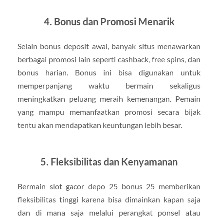
4. Bonus dan Promosi Menarik
Selain bonus deposit awal, banyak situs menawarkan
berbagai promosi lain seperti cashback, free spins, dan
bonus harian. Bonus ini bisa digunakan untuk
memperpanjang waktu bermain sekaligus
meningkatkan peluang meraih kemenangan. Pemain
yang mampu memanfaatkan promosi secara bijak
tentu akan mendapatkan keuntungan lebih besar.
5. Fleksibilitas dan Kenyamanan
Bermain slot gacor depo 25 bonus 25 memberikan
fleksibilitas tinggi karena bisa dimainkan kapan saja
dan di mana saja melalui perangkat ponsel atau