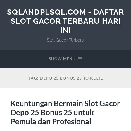
SQLANDPLSQL.COM - DAFTAR
SLOT GACOR TERBARU HARI
INI
Slot Gacor Terbaru
SHOW MENU
TAG:
DEPO 25 BONUS 25 TO KECIL
Keuntungan Bermain Slot Gacor
Depo 25 Bonus 25 untuk
Pemula dan Profesional