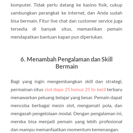
komputer. Tidak perlu datang ke kasino fisik, cukup
sambungkan perangkat ke internet, dan Anda sudah
bisa bermain. Fitur live chat dan customer service juga
tersedia di banyak situs, memastikan pemain
mendapatkan bantuan kapan pun diperlukan.
6. Menambah Pengalaman dan Skill
Bermain
Bagi yang ingin mengembangkan skill dan strategi,
permainan situs
slot depo 25 bonus 25 to kecil
terbaru
menawarkan peluang belajar yang besar. Pemain dapat
mencoba berbagai mesin slot, mengamati pola, dan
mengasah pengelolaan modal. Dengan pengalaman ini,
mereka bisa menjadi pemain yang lebih profesional
dan mampu memanfaatkan momentum kemenangan.