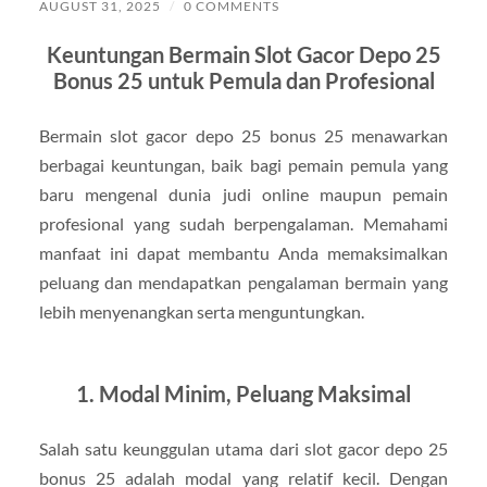
AUGUST 31, 2025
/
0 COMMENTS
Keuntungan Bermain Slot Gacor Depo 25
Bonus 25 untuk Pemula dan Profesional
Bermain slot gacor depo 25 bonus 25 menawarkan
berbagai keuntungan, baik bagi pemain pemula yang
baru mengenal dunia judi online maupun pemain
profesional yang sudah berpengalaman. Memahami
manfaat ini dapat membantu Anda memaksimalkan
peluang dan mendapatkan pengalaman bermain yang
lebih menyenangkan serta menguntungkan.
1. Modal Minim, Peluang Maksimal
Salah satu keunggulan utama dari slot gacor depo 25
bonus 25 adalah modal yang relatif kecil. Dengan