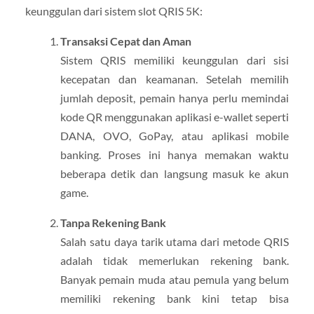
keunggulan
dari
sistem
slot
QRIS
5K:
Transaksi
Cepat
dan
Aman
Sistem
QRIS
memiliki
keunggulan
dari
sisi
kecepatan
dan
keamanan.
Setelah
memilih
jumlah
deposit,
pemain
hanya
perlu
memindai
kode
QR
menggunakan
aplikasi
e-
wallet
seperti
DANA,
OVO,
GoPay,
atau
aplikasi
mobile
banking.
Proses
ini
hanya
memakan
waktu
beberapa
detik
dan
langsung
masuk
ke
akun
game.
Tanpa
Rekening
Bank
Salah
satu
daya
tarik
utama
dari
metode
QRIS
adalah
tidak
memerlukan
rekening
bank.
Banyak
pemain
muda
atau
pemula
yang
belum
memiliki
rekening
bank
kini
tetap
bisa