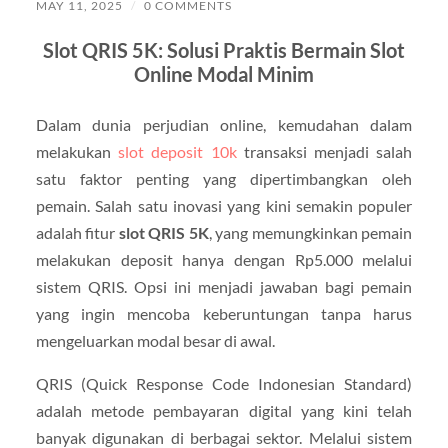
MAY 11, 2025
/
0 COMMENTS
Slot
QRIS
5K:
Solusi
Praktis
Bermain
Slot
Online
Modal
Minim
Dalam
dunia
perjudian
online,
kemudahan
dalam
melakukan
slot deposit 10k
transaksi
menjadi
salah
satu
faktor
penting
yang
dipertimbangkan
oleh
pemain.
Salah
satu
inovasi
yang
kini
semakin
populer
adalah
fitur
slot
QRIS
5K
,
yang
memungkinkan
pemain
melakukan
deposit
hanya
dengan
Rp5.000
melalui
sistem
QRIS.
Opsi
ini
menjadi
jawaban
bagi
pemain
yang
ingin
mencoba
keberuntungan
tanpa
harus
mengeluarkan
modal
besar
di
awal.
QRIS (
Quick
Response
Code
Indonesian
Standard)
adalah
metode
pembayaran
digital
yang
kini
telah
banyak
digunakan
di
berbagai
sektor.
Melalui
sistem