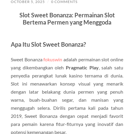
OCTOBER 5, 2025
/
0 COMMENTS
Slot Sweet Bonanza: Permainan Slot
Bertema Permen yang Menggoda
Apa Itu Slot Sweet Bonanza?
Sweet Bonanza
fokuswin
adalah permainan slot online
yang dikembangkan oleh
Pragmatic Play
, salah satu
penyedia perangkat lunak kasino ternama di dunia.
Slot ini menawarkan konsep visual yang menarik
dengan latar belakang dunia permen yang penuh
warna, buah-buahan segar, dan manisan yang
menggugah selera. Dirilis pertama kali pada tahun
2019, Sweet Bonanza dengan cepat menjadi favorit
para pemain karena fitur-fiturnya yang inovatif dan
potensi kemenangan besar.