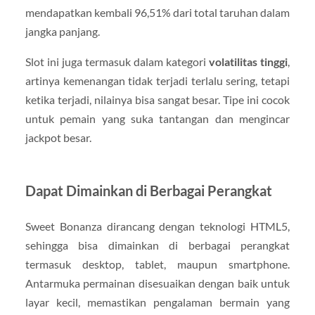
mendapatkan kembali 96,51% dari total taruhan dalam
jangka panjang.
Slot ini juga termasuk dalam kategori
volatilitas tinggi
,
artinya kemenangan tidak terjadi terlalu sering, tetapi
ketika terjadi, nilainya bisa sangat besar. Tipe ini cocok
untuk pemain yang suka tantangan dan mengincar
jackpot besar.
Dapat Dimainkan di Berbagai Perangkat
Sweet Bonanza dirancang dengan teknologi HTML5,
sehingga bisa dimainkan di berbagai perangkat
termasuk desktop, tablet, maupun smartphone.
Antarmuka permainan disesuaikan dengan baik untuk
layar kecil, memastikan pengalaman bermain yang