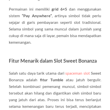
Permainan ini memiliki
grid 6×5
dan menggunakan
sistem
“Pay Anywhere”
, artinya simbol tidak perlu
sejajar di garis pembayaran seperti slot tradisional.
Selama simbol yang sama muncul dalam jumlah yang
cukup di mana saja di layar, pemain bisa mendapatkan
kemenangan.
Fitur Menarik dalam Slot Sweet Bonanza
Salah satu daya tarik utama dari
spaceman slot
Sweet
Bonanza adalah
fitur Tumble
atau jatuh bergulir.
Setelah kombinasi pemenang muncul, simbol-simbol
tersebut akan hilang dan digantikan oleh simbol baru
yang jatuh dari atas. Proses ini bisa terus berlanjut
selama kemenangan baru terus terjadi, menciptakan