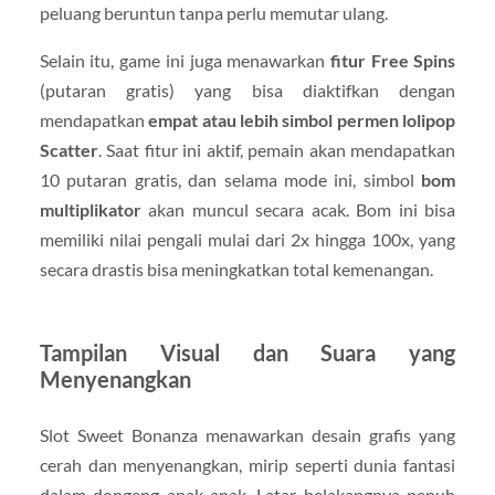
peluang beruntun tanpa perlu memutar ulang.
Selain itu, game ini juga menawarkan
fitur Free Spins
(putaran gratis) yang bisa diaktifkan dengan
mendapatkan
empat atau lebih simbol permen lolipop
Scatter
. Saat fitur ini aktif, pemain akan mendapatkan
10 putaran gratis, dan selama mode ini, simbol
bom
multiplikator
akan muncul secara acak. Bom ini bisa
memiliki nilai pengali mulai dari 2x hingga 100x, yang
secara drastis bisa meningkatkan total kemenangan.
Tampilan Visual dan Suara yang
Menyenangkan
Slot Sweet Bonanza menawarkan desain grafis yang
cerah dan menyenangkan, mirip seperti dunia fantasi
dalam dongeng anak-anak. Latar belakangnya penuh