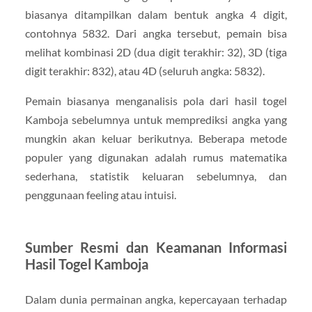
biasanya ditampilkan dalam bentuk angka 4 digit,
contohnya 5832. Dari angka tersebut, pemain bisa
melihat kombinasi 2D (dua digit terakhir: 32), 3D (tiga
digit terakhir: 832), atau 4D (seluruh angka: 5832).
Pemain biasanya menganalisis pola dari hasil togel
Kamboja sebelumnya untuk memprediksi angka yang
mungkin akan keluar berikutnya. Beberapa metode
populer yang digunakan adalah rumus matematika
sederhana, statistik keluaran sebelumnya, dan
penggunaan feeling atau intuisi.
Sumber Resmi dan Keamanan Informasi
Hasil Togel Kamboja
Dalam dunia permainan angka, kepercayaan terhadap