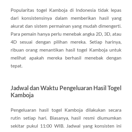
Popularitas togel Kamboja di Indonesia tidak lepas
dari konsistensinya dalam memberikan hasil yang
akurat dan sistem permainan yang mudah dimengerti.
Para pemain hanya perlu menebak angka 2D, 3D, atau
4D sesuai dengan pilihan mereka. Setiap harinya,
ribuan orang menantikan hasil togel Kamboja untuk
melihat apakah mereka berhasil menebak dengan
tepat.
Jadwal dan Waktu Pengeluaran Hasil Togel
Kamboja
Pengeluaran hasil togel Kamboja dilakukan secara
rutin setiap hari. Biasanya, hasil resmi diumumkan
sekitar pukul 11:00 WIB. Jadwal yang konsisten ini