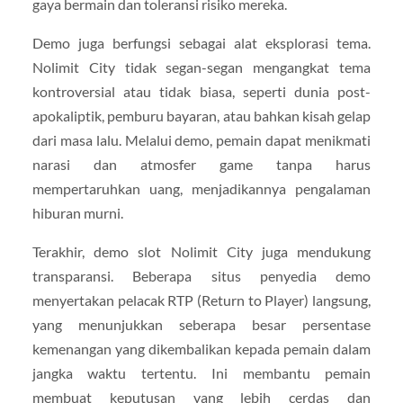
gaya bermain dan toleransi risiko mereka.
Demo juga berfungsi sebagai alat eksplorasi tema.
Nolimit City tidak segan-segan mengangkat tema
kontroversial atau tidak biasa, seperti dunia post-
apokaliptik, pemburu bayaran, atau bahkan kisah gelap
dari masa lalu. Melalui demo, pemain dapat menikmati
narasi dan atmosfer game tanpa harus
mempertaruhkan uang, menjadikannya pengalaman
hiburan murni.
Terakhir, demo slot Nolimit City juga mendukung
transparansi. Beberapa situs penyedia demo
menyertakan pelacak RTP (Return to Player) langsung,
yang menunjukkan seberapa besar persentase
kemenangan yang dikembalikan kepada pemain dalam
jangka waktu tertentu. Ini membantu pemain
membuat keputusan yang lebih cerdas dan