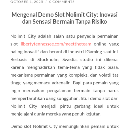
OCTOBER 1, 2025
/
0 COMMENTS
Mengenal Demo Slot Nolimit City: Inovasi
dan Sensasi Bermain Tanpa Risiko
Nolimit City adalah salah satu penyedia permainan
slot
libertytennessee.com/meettheteam
online yang
paling inovatif dan berani di industri iGaming saat ini.
Berbasis di Stockholm, Swedia, studio ini dikenal
karena menghadirkan tema-tema yang tidak biasa,
mekanisme permainan yang kompleks, dan volatilitas
tinggi yang memacu adrenalin. Bagi para pemain yang
ingin merasakan pengalaman bermain tanpa harus
mempertaruhkan uang sungguhan, fitur demo slot dari
Nolimit City menjadi pintu gerbang ideal untuk
menjelajahi dunia mereka yang penuh kejutan.
Demo slot Nolimit City memungkinkan pemain untuk