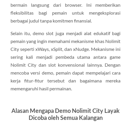
bermain langsung dari browser. Ini memberikan
fleksibilitas bagi pemain untuk mengeksplorasi
berbagai judul tanpa komitmen finansial.
Selain itu, demo slot juga menjadi alat edukatif bagi
pemain yang ingin memahami mekanisme khas Nolimit
City seperti xWays, xSplit, dan xNudge. Mekanisme ini
sering kali menjadi pembeda utama antara game
Nolimit City dan slot konvensional lainnya. Dengan
mencoba versi demo, pemain dapat mempelajari cara
kerja fitur-fitur tersebut dan bagaimana mereka
memengaruhi hasil permainan.
Alasan Mengapa Demo Nolimit City Layak
Dicoba oleh Semua Kalangan