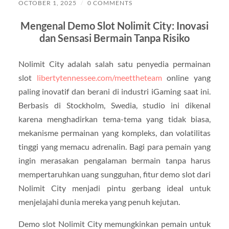
OCTOBER 1, 2025
/
0 COMMENTS
Mengenal Demo Slot Nolimit City: Inovasi
dan Sensasi Bermain Tanpa Risiko
Nolimit City adalah salah satu penyedia permainan
slot
libertytennessee.com/meettheteam
online yang
paling inovatif dan berani di industri iGaming saat ini.
Berbasis di Stockholm, Swedia, studio ini dikenal
karena menghadirkan tema-tema yang tidak biasa,
mekanisme permainan yang kompleks, dan volatilitas
tinggi yang memacu adrenalin. Bagi para pemain yang
ingin merasakan pengalaman bermain tanpa harus
mempertaruhkan uang sungguhan, fitur demo slot dari
Nolimit City menjadi pintu gerbang ideal untuk
menjelajahi dunia mereka yang penuh kejutan.
Demo slot Nolimit City memungkinkan pemain untuk