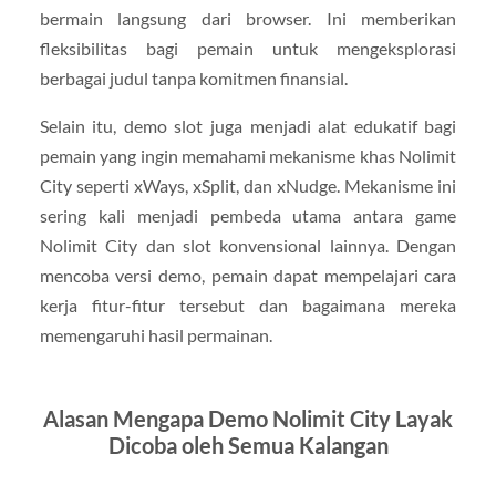
bermain langsung dari browser. Ini memberikan
fleksibilitas bagi pemain untuk mengeksplorasi
berbagai judul tanpa komitmen finansial.
Selain itu, demo slot juga menjadi alat edukatif bagi
pemain yang ingin memahami mekanisme khas Nolimit
City seperti xWays, xSplit, dan xNudge. Mekanisme ini
sering kali menjadi pembeda utama antara game
Nolimit City dan slot konvensional lainnya. Dengan
mencoba versi demo, pemain dapat mempelajari cara
kerja fitur-fitur tersebut dan bagaimana mereka
memengaruhi hasil permainan.
Alasan Mengapa Demo Nolimit City Layak
Dicoba oleh Semua Kalangan