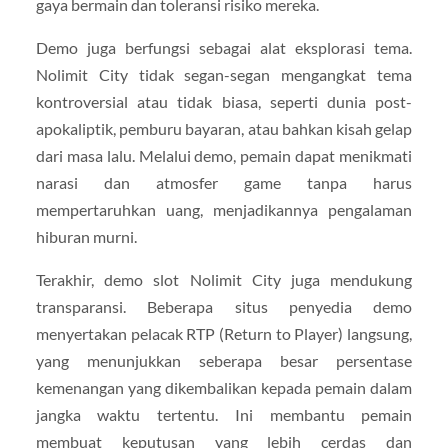
gaya bermain dan toleransi risiko mereka.
Demo juga berfungsi sebagai alat eksplorasi tema.
Nolimit City tidak segan-segan mengangkat tema
kontroversial atau tidak biasa, seperti dunia post-
apokaliptik, pemburu bayaran, atau bahkan kisah gelap
dari masa lalu. Melalui demo, pemain dapat menikmati
narasi dan atmosfer game tanpa harus
mempertaruhkan uang, menjadikannya pengalaman
hiburan murni.
Terakhir, demo slot Nolimit City juga mendukung
transparansi. Beberapa situs penyedia demo
menyertakan pelacak RTP (Return to Player) langsung,
yang menunjukkan seberapa besar persentase
kemenangan yang dikembalikan kepada pemain dalam
jangka waktu tertentu. Ini membantu pemain
membuat keputusan yang lebih cerdas dan