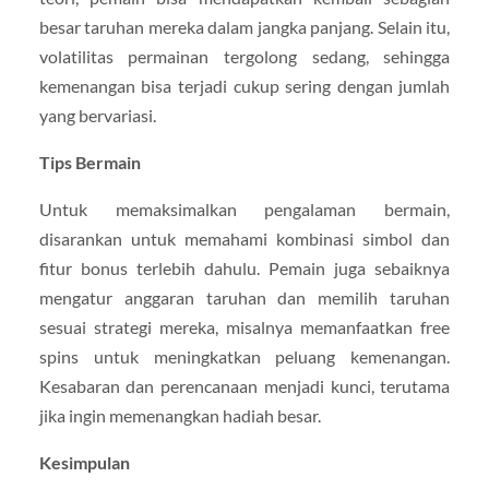
besar taruhan mereka dalam jangka panjang. Selain itu,
volatilitas permainan tergolong sedang, sehingga
kemenangan bisa terjadi cukup sering dengan jumlah
yang bervariasi.
Tips Bermain
Untuk memaksimalkan pengalaman bermain,
disarankan untuk memahami kombinasi simbol dan
fitur bonus terlebih dahulu. Pemain juga sebaiknya
mengatur anggaran taruhan dan memilih taruhan
sesuai strategi mereka, misalnya memanfaatkan free
spins untuk meningkatkan peluang kemenangan.
Kesabaran dan perencanaan menjadi kunci, terutama
jika ingin memenangkan hadiah besar.
Kesimpulan