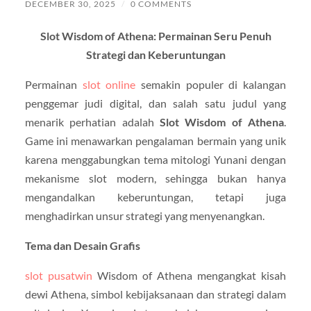
DECEMBER 30, 2025
/
0 COMMENTS
Slot Wisdom of Athena: Permainan Seru Penuh
Strategi dan Keberuntungan
Permainan
slot online
semakin populer di kalangan
penggemar judi digital, dan salah satu judul yang
menarik perhatian adalah
Slot Wisdom of Athena
.
Game ini menawarkan pengalaman bermain yang unik
karena menggabungkan tema mitologi Yunani dengan
mekanisme slot modern, sehingga bukan hanya
mengandalkan keberuntungan, tetapi juga
menghadirkan unsur strategi yang menyenangkan.
Tema dan Desain Grafis
slot pusatwin
Wisdom of Athena mengangkat kisah
dewi Athena, simbol kebijaksanaan dan strategi dalam