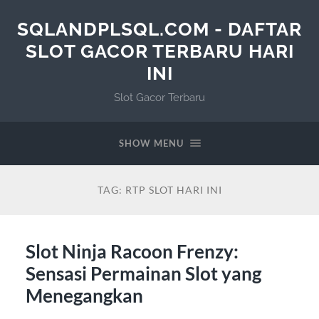
SQLANDPLSQL.COM - DAFTAR
SLOT GACOR TERBARU HARI
INI
Slot Gacor Terbaru
SHOW MENU
TAG:
RTP SLOT HARI INI
Slot Ninja Racoon Frenzy:
Sensasi Permainan Slot yang
Menegangkan