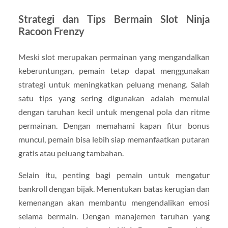
Strategi dan Tips Bermain Slot Ninja
Racoon Frenzy
Meski slot merupakan permainan yang mengandalkan
keberuntungan, pemain tetap dapat menggunakan
strategi untuk meningkatkan peluang menang. Salah
satu tips yang sering digunakan adalah memulai
dengan taruhan kecil untuk mengenal pola dan ritme
permainan. Dengan memahami kapan fitur bonus
muncul, pemain bisa lebih siap memanfaatkan putaran
gratis atau peluang tambahan.
Selain itu, penting bagi pemain untuk mengatur
bankroll dengan bijak. Menentukan batas kerugian dan
kemenangan akan membantu mengendalikan emosi
selama bermain. Dengan manajemen taruhan yang