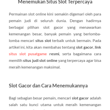
Menemukan Situs Slot Terpercaya
Permainan slot online kini semakin digemari oleh para
pemain judi di seluruh dunia. Dengan hadirnya
berbagai pilihan slot gacor yang menawarkan
kemenangan besar, banyak pemain yang berlomba-
lomba mencari
situs slot
terbaik untuk bermain. Pada
artikel ini, kita akan membahas tentang
slot gacor
,
link
situs slot pusatgame
resmi
, serta bagaimana cara
memilih
situs judi slot online
yang terpercaya agar bisa
meraih kemenangan maksimal.
Slot Gacor dan Cara Menemukannya
Bagi sebagian besar pemain, mencari
slot gacor
adalah
salah satu kunci utama untuk meraih kemenangan