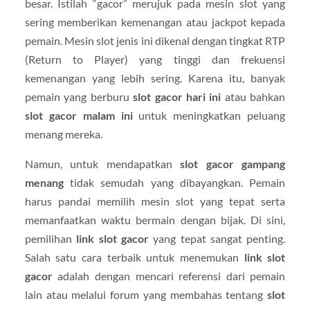
besar. Istilah “gacor” merujuk pada mesin slot yang
sering memberikan kemenangan atau jackpot kepada
pemain. Mesin slot jenis ini dikenal dengan tingkat RTP
(Return to Player) yang tinggi dan frekuensi
kemenangan yang lebih sering. Karena itu, banyak
pemain yang berburu
slot gacor hari ini
atau bahkan
slot gacor malam ini
untuk meningkatkan peluang
menang mereka.
Namun, untuk mendapatkan
slot gacor gampang
menang
tidak semudah yang dibayangkan. Pemain
harus pandai memilih mesin slot yang tepat serta
memanfaatkan waktu bermain dengan bijak. Di sini,
pemilihan
link slot gacor
yang tepat sangat penting.
Salah satu cara terbaik untuk menemukan
link slot
gacor
adalah dengan mencari referensi dari pemain
lain atau melalui forum yang membahas tentang
slot