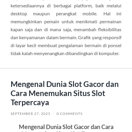
ketersediaannya di berbagai platform, baik melalui
desktop maupun perangkat mobile. Hal ini
memungkinkan pemain untuk menikmati permainan
kapan saja dan di mana saja, menambah fleksibilitas
dan kenyamanan dalam bermain. Grafik yang responsif
di layar kecil membuat pengalaman bermain di ponsel
tidak kalah menyenangkan dibandingkan di komputer.
Mengenal Dunia Slot Gacor dan
Cara Menemukan Situs Slot
Terpercaya
SEPTEMBER 27, 2025
/
0 COMMENTS
Mengenal Dunia Slot Gacor dan Cara