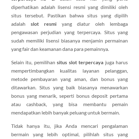
diperhatikan adalah lisensi resmi yang dimiliki oleh
situs tersebut. Pastikan bahwa situs yang dipilih
adalah
slot resmi
yang diatur oleh lembaga
pengawasan perjudian yang terpercaya. Situs yang
sudah memiliki lisensi biasanya menjamin permainan
yang fair dan keamanan dana para pemainnya.
Selain itu, pemilihan
situs slot terpercaya
juga harus
mempertimbangkan kualitas layanan pelanggan,
metode pembayaran yang aman, dan bonus yang
ditawarkan. Situs yang baik biasanya menawarkan
bonus yang menarik, seperti bonus deposit pertama
atau cashback, yang bisa membantu pemain
mendapatkan lebih banyak peluang untuk bermain.
Tidak hanya itu, jika Anda mencari pengalaman
bermain yang lebih optimal, pilihlah situs yang