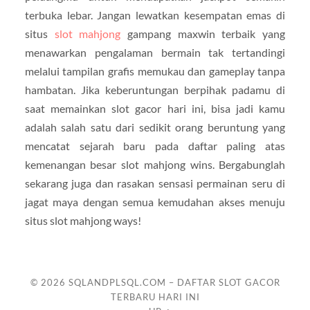
terbuka lebar. Jangan lewatkan kesempatan emas di
situs
slot mahjong
gampang maxwin terbaik yang
menawarkan pengalaman bermain tak tertandingi
melalui tampilan grafis memukau dan gameplay tanpa
hambatan. Jika keberuntungan berpihak padamu di
saat memainkan slot gacor hari ini, bisa jadi kamu
adalah salah satu dari sedikit orang beruntung yang
mencatat sejarah baru pada daftar paling atas
kemenangan besar slot mahjong wins. Bergabunglah
sekarang juga dan rasakan sensasi permainan seru di
jagat maya dengan semua kemudahan akses menuju
situs slot mahjong ways!
© 2026
SQLANDPLSQL.COM – DAFTAR SLOT GACOR
TERBARU HARI INI