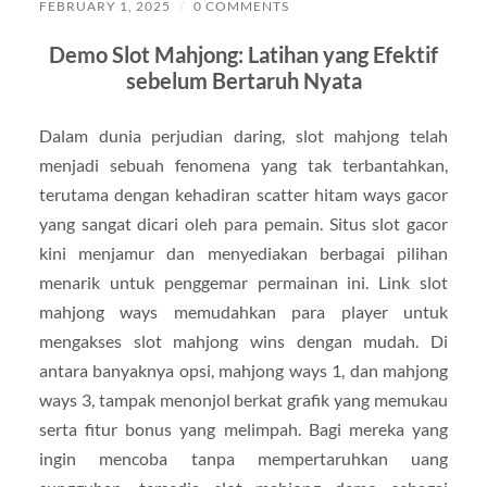
FEBRUARY 1, 2025
/
0 COMMENTS
Demo Slot Mahjong: Latihan yang Efektif
sebelum Bertaruh Nyata
Dalam dunia perjudian daring, slot mahjong telah
menjadi sebuah fenomena yang tak terbantahkan,
terutama dengan kehadiran scatter hitam ways gacor
yang sangat dicari oleh para pemain. Situs slot gacor
kini menjamur dan menyediakan berbagai pilihan
menarik untuk penggemar permainan ini. Link slot
mahjong ways memudahkan para player untuk
mengakses slot mahjong wins dengan mudah. Di
antara banyaknya opsi, mahjong ways 1, dan mahjong
ways 3, tampak menonjol berkat grafik yang memukau
serta fitur bonus yang melimpah. Bagi mereka yang
ingin mencoba tanpa mempertaruhkan uang