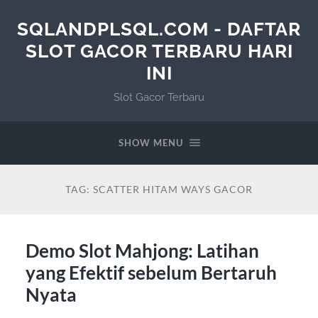
SQLANDPLSQL.COM - DAFTAR
SLOT GACOR TERBARU HARI
INI
Slot Gacor Terbaru
SHOW MENU
TAG:
SCATTER HITAM WAYS GACOR
Demo Slot Mahjong: Latihan
yang Efektif sebelum Bertaruh
Nyata