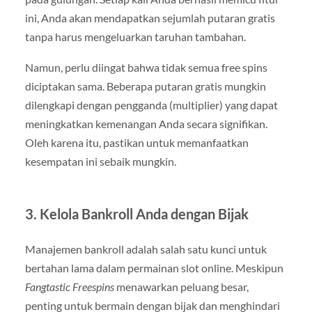
ini, Anda akan mendapatkan sejumlah putaran gratis
tanpa harus mengeluarkan taruhan tambahan.
Namun, perlu diingat bahwa tidak semua free spins
diciptakan sama. Beberapa putaran gratis mungkin
dilengkapi dengan pengganda (multiplier) yang dapat
meningkatkan kemenangan Anda secara signifikan.
Oleh karena itu, pastikan untuk memanfaatkan
kesempatan ini sebaik mungkin.
3.
Kelola Bankroll Anda dengan Bijak
Manajemen bankroll adalah salah satu kunci untuk
bertahan lama dalam permainan slot online. Meskipun
Fangtastic Freespins
menawarkan peluang besar,
penting untuk bermain dengan bijak dan menghindari