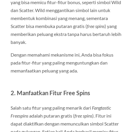
yang bisa memicu fitur-fitur bonus, seperti simbol Wild
dan Scatter. Wild menggantikan simbol lain untuk
membentuk kombinasi yang menang, sementara
Scatter bisa membuka putaran gratis (
free spins
) yang
memberikan peluang ekstra tanpa harus bertaruh lebih
banyak.
Dengan memahami mekanisme ini, Anda bisa fokus
pada fitur-fitur yang paling menguntungkan dan
memanfaatkan peluang yang ada.
2.
Manfaatkan Fitur Free Spins
Salah satu fitur yang paling menarik dari
Fangtastic
Freespins
adalah putaran gratis (
free spins
). Fitur ini
dapat diaktifkan dengan memunculkan simbol Scatter
pada gulungan. Setiap kali Anda berhasil memicu fitur