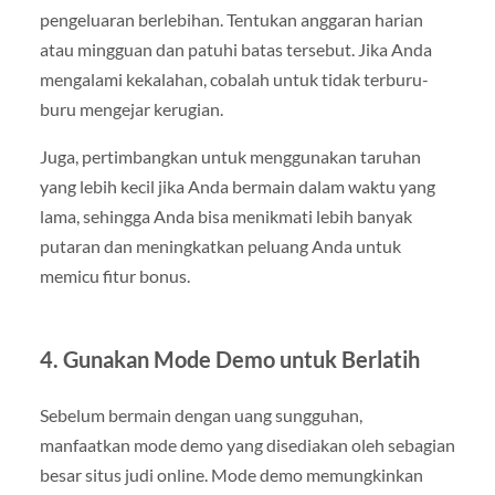
pengeluaran berlebihan. Tentukan anggaran harian
atau mingguan dan patuhi batas tersebut. Jika Anda
mengalami kekalahan, cobalah untuk tidak terburu-
buru mengejar kerugian.
Juga, pertimbangkan untuk menggunakan taruhan
yang lebih kecil jika Anda bermain dalam waktu yang
lama, sehingga Anda bisa menikmati lebih banyak
putaran dan meningkatkan peluang Anda untuk
memicu fitur bonus.
4.
Gunakan Mode Demo untuk Berlatih
Sebelum bermain dengan uang sungguhan,
manfaatkan mode demo yang disediakan oleh sebagian
besar situs judi online. Mode demo memungkinkan