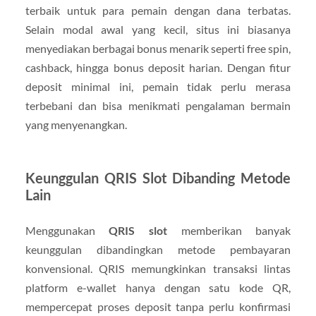
terbaik untuk para pemain dengan dana terbatas.
Selain modal awal yang kecil, situs ini biasanya
menyediakan berbagai bonus menarik seperti free spin,
cashback, hingga bonus deposit harian. Dengan fitur
deposit minimal ini, pemain tidak perlu merasa
terbebani dan bisa menikmati pengalaman bermain
yang menyenangkan.
Keunggulan QRIS Slot Dibanding Metode
Lain
Menggunakan
QRIS slot
memberikan banyak
keunggulan dibandingkan metode pembayaran
konvensional. QRIS memungkinkan transaksi lintas
platform e-wallet hanya dengan satu kode QR,
mempercepat proses deposit tanpa perlu konfirmasi