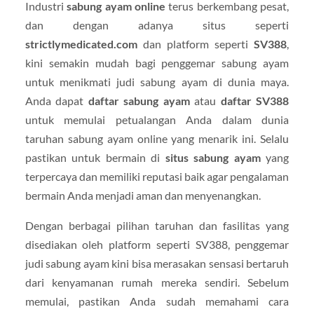
Industri
sabung ayam online
terus berkembang pesat,
dan dengan adanya situs seperti
strictlymedicated.com
dan platform seperti
SV388
,
kini semakin mudah bagi penggemar sabung ayam
untuk menikmati judi sabung ayam di dunia maya.
Anda dapat
daftar sabung ayam
atau
daftar SV388
untuk memulai petualangan Anda dalam dunia
taruhan sabung ayam online yang menarik ini. Selalu
pastikan untuk bermain di
situs sabung ayam
yang
terpercaya dan memiliki reputasi baik agar pengalaman
bermain Anda menjadi aman dan menyenangkan.
Dengan berbagai pilihan taruhan dan fasilitas yang
disediakan oleh platform seperti SV388, penggemar
judi sabung ayam kini bisa merasakan sensasi bertaruh
dari kenyamanan rumah mereka sendiri. Sebelum
memulai, pastikan Anda sudah memahami cara