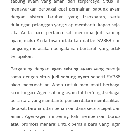
sabung ayam yang aman dan terpercaya. Situs ini
menawarkan berbagai opsi permainan sabung ayam
dengan sistem taruhan yang transparan, serta
dukungan pelanggan yang siap membantu kapan saja.
Jika Anda baru pertama kali mencoba judi sabung
ayam, maka Anda bisa melakukan
daftar SV388
dan
langsung merasakan pengalaman bertaruh yang tidak
terlupakan.
Bergabung dengan
agen sabung ayam
yang bekerja
sama dengan
situs judi sabung ayam
seperti SV388
akan memudahkan Anda untuk menikmati berbagai
keuntungan. Agen sabung ayam ini berfungsi sebagai
perantara yang membantu pemain dalam memfasilitasi
deposit, taruhan, dan penarikan dana secara cepat dan
aman. Agen-agen ini sering kali memberikan bonus
atau promosi menarik untuk pemain baru yang ingin