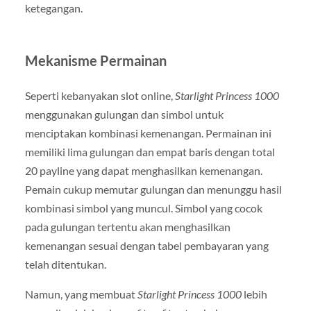
ketegangan.
Mekanisme Permainan
Seperti kebanyakan slot online,
Starlight Princess 1000
menggunakan gulungan dan simbol untuk
menciptakan kombinasi kemenangan. Permainan ini
memiliki lima gulungan dan empat baris dengan total
20 payline yang dapat menghasilkan kemenangan.
Pemain cukup memutar gulungan dan menunggu hasil
kombinasi simbol yang muncul. Simbol yang cocok
pada gulungan tertentu akan menghasilkan
kemenangan sesuai dengan tabel pembayaran yang
telah ditentukan.
Namun, yang membuat
Starlight Princess 1000
lebih