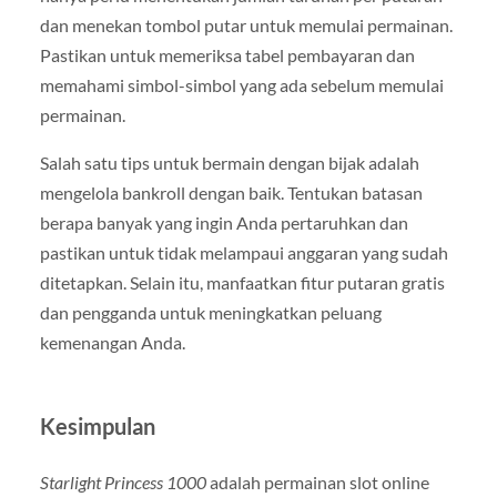
dan menekan tombol putar untuk memulai permainan.
Pastikan untuk memeriksa tabel pembayaran dan
memahami simbol-simbol yang ada sebelum memulai
permainan.
Salah satu tips untuk bermain dengan bijak adalah
mengelola bankroll dengan baik. Tentukan batasan
berapa banyak yang ingin Anda pertaruhkan dan
pastikan untuk tidak melampaui anggaran yang sudah
ditetapkan. Selain itu, manfaatkan fitur putaran gratis
dan pengganda untuk meningkatkan peluang
kemenangan Anda.
Kesimpulan
Starlight Princess 1000
adalah permainan slot online