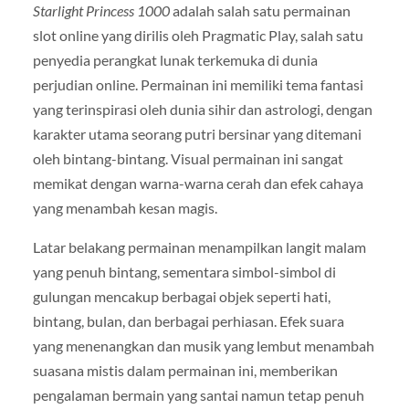
Starlight Princess 1000
adalah salah satu permainan
slot online yang dirilis oleh Pragmatic Play, salah satu
penyedia perangkat lunak terkemuka di dunia
perjudian online. Permainan ini memiliki tema fantasi
yang terinspirasi oleh dunia sihir dan astrologi, dengan
karakter utama seorang putri bersinar yang ditemani
oleh bintang-bintang. Visual permainan ini sangat
memikat dengan warna-warna cerah dan efek cahaya
yang menambah kesan magis.
Latar belakang permainan menampilkan langit malam
yang penuh bintang, sementara simbol-simbol di
gulungan mencakup berbagai objek seperti hati,
bintang, bulan, dan berbagai perhiasan. Efek suara
yang menenangkan dan musik yang lembut menambah
suasana mistis dalam permainan ini, memberikan
pengalaman bermain yang santai namun tetap penuh