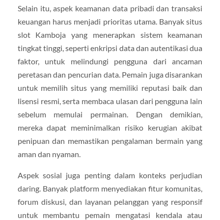
Selain itu, aspek keamanan data pribadi dan transaksi
keuangan harus menjadi prioritas utama. Banyak situs
slot Kamboja yang menerapkan sistem keamanan
tingkat tinggi, seperti enkripsi data dan autentikasi dua
faktor, untuk melindungi pengguna dari ancaman
peretasan dan pencurian data. Pemain juga disarankan
untuk memilih situs yang memiliki reputasi baik dan
lisensi resmi, serta membaca ulasan dari pengguna lain
sebelum memulai permainan. Dengan demikian,
mereka dapat meminimalkan risiko kerugian akibat
penipuan dan memastikan pengalaman bermain yang
aman dan nyaman.
Aspek sosial juga penting dalam konteks perjudian
daring. Banyak platform menyediakan fitur komunitas,
forum diskusi, dan layanan pelanggan yang responsif
untuk membantu pemain mengatasi kendala atau