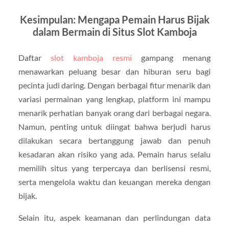
Kesimpulan: Mengapa Pemain Harus Bijak
dalam Bermain di Situs Slot Kamboja
Daftar
slot kamboja resmi
gampang menang
menawarkan peluang besar dan hiburan seru bagi
pecinta judi daring. Dengan berbagai fitur menarik dan
variasi permainan yang lengkap, platform ini mampu
menarik perhatian banyak orang dari berbagai negara.
Namun, penting untuk diingat bahwa berjudi harus
dilakukan secara bertanggung jawab dan penuh
kesadaran akan risiko yang ada. Pemain harus selalu
memilih situs yang terpercaya dan berlisensi resmi,
serta mengelola waktu dan keuangan mereka dengan
bijak.
Selain itu, aspek keamanan dan perlindungan data