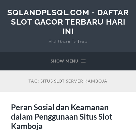
SQLANDPLSQL.COM - DAFTAR
SLOT GACOR TERBARU HARI
INI
Slot Gacor Terbaru
SHOW MENU
TAG:
SITUS SLOT SERVER KAMBOJA
Peran Sosial dan Keamanan
dalam Penggunaan Situs Slot
Kamboja