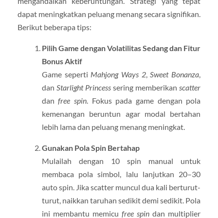
mengandalkan keberuntungan. Strategi yang tepat
dapat meningkatkan peluang menang secara signifikan.
Berikut beberapa tips:
Pilih Game dengan Volatilitas Sedang dan Fitur
Bonus Aktif
Game seperti
Mahjong Ways 2
,
Sweet Bonanza
,
dan
Starlight Princess
sering memberikan
scatter
dan
free spin
. Fokus pada game dengan pola
kemenangan beruntun agar modal bertahan
lebih lama dan peluang menang meningkat.
Gunakan Pola Spin Bertahap
Mulailah dengan 10 spin manual untuk
membaca pola simbol, lalu lanjutkan 20–30
auto spin. Jika scatter muncul dua kali berturut-
turut, naikkan taruhan sedikit demi sedikit. Pola
ini membantu memicu
free spin
dan multiplier