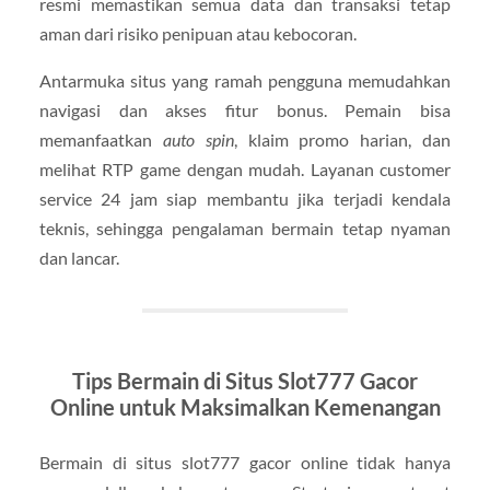
resmi memastikan semua data dan transaksi tetap
aman dari risiko penipuan atau kebocoran.
Antarmuka situs yang ramah pengguna memudahkan
navigasi dan akses fitur bonus. Pemain bisa
memanfaatkan
auto spin
, klaim promo harian, dan
melihat RTP game dengan mudah. Layanan customer
service 24 jam siap membantu jika terjadi kendala
teknis, sehingga pengalaman bermain tetap nyaman
dan lancar.
Tips Bermain di Situs Slot777 Gacor
Online untuk Maksimalkan Kemenangan
Bermain di situs slot777 gacor online tidak hanya