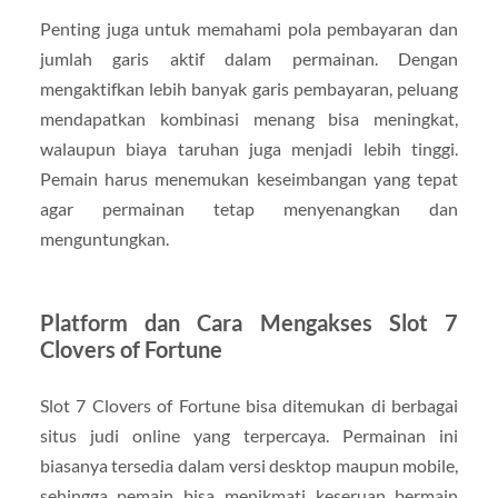
Penting juga untuk memahami pola pembayaran dan
jumlah garis aktif dalam permainan. Dengan
mengaktifkan lebih banyak garis pembayaran, peluang
mendapatkan kombinasi menang bisa meningkat,
walaupun biaya taruhan juga menjadi lebih tinggi.
Pemain harus menemukan keseimbangan yang tepat
agar permainan tetap menyenangkan dan
menguntungkan.
Platform dan Cara Mengakses Slot 7
Clovers of Fortune
Slot 7 Clovers of Fortune bisa ditemukan di berbagai
situs judi online yang terpercaya. Permainan ini
biasanya tersedia dalam versi desktop maupun mobile,
sehingga pemain bisa menikmati keseruan bermain