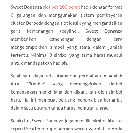
Sweet Bonanza
slot bet 200 perak
hadir dengan format
6 gulungan dan menggunakan sistem pembayaran
cluster. Berbeda dengan slot klasik yang mengandalkan
garis kemenangan (payline), Sweet Bonanza
memberikan kemenangan dengan cara
mengelompokkan simbol yang sama dalam jumlah
tertentu. Minimal 8 simbol yang sama harus muncul
untuk mendapatkan hadiah.
Salah satu daya tarik utama dari permainan ini adalah
fitur “Tumble” yang memungkinkan simbol
kemenangan menghilang dan digantikan oleh simbol
baru. Hal ini membuat peluang menang bisa berlanjut
dalam satu putaran tanpa harus memutar ulang.
Selain itu, Sweet Bonanza juga memiliki simbol khusus
seperti Scatter berupa permen warna-warni. Jika Anda