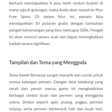
berhasil mendapatkan 4 atau lebih simbol Scatter di
mana saja di gulungan, maka Anda akan masuk ke fitur
Free Spins. Di dalam fitur ini, pemain bisa
mendapatkan 10 putaran gratis dengan tambahan
pengali kemenangan yang bisa mencapai 100x. Pengali
ini akan muncul secara acak dan dapat meningkatkan
hadiah secara signifikan.
Tampilan dan Tema yang Menggoda
Tema Sweet Bonanza sangat menarik dan cocok untuk
semua kalangan pemain. Dengan latar belakang yang
cerah dan penuh warna, game ini menghadirkan
berbagai simbol buah dan permen yang menggoda
selera. Simbol seperti apel, pisang, anggur, permen
lolipop, serta permen berbentuk hati dan buah beri,