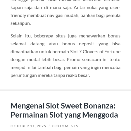
kapan saja dan di mana saja. Antarmuka yang user-
friendly membuat navigasi mudah, bahkan bagi pemula
sekalipun.
Selain itu, beberapa situs juga menawarkan bonus
selamat datang atau bonus deposit yang bisa
dimanfaatkan untuk bermain Slot 7 Clovers of Fortune
dengan modal lebih besar. Promo semacam ini tentu
menjadi nilai tambah bagi pemain yang ingin mencoba
peruntungan mereka tanpa risiko besar.
Mengenal Slot Sweet Bonanza:
Permainan Slot yang Menggoda
OCTOBER 11, 2025
/
0 COMMENTS