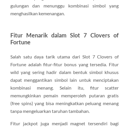
gulungan dan menunggu kombinasi simbol yang
menghasilkan kemenangan.
Fitur Menarik dalam Slot 7 Clovers of
Fortune
Salah satu daya tarik utama dari Slot 7 Clovers of
Fortune adalah fitur-fitur bonus yang tersedia. Fitur
wild yang sering hadir dalam bentuk simbol khusus
dapat menggantikan simbol lain untuk menciptakan
kombinasi menang. Selain itu, fitur scatter
memungkinkan pemain memperoleh putaran gratis
(free spins) yang bisa meningkatkan peluang menang
tanpa mengeluarkan taruhan tambahan.
Fitur jackpot juga menjadi magnet tersendiri bagi