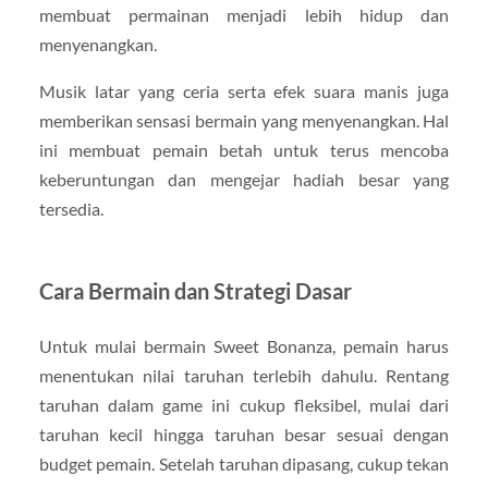
membuat permainan menjadi lebih hidup dan
menyenangkan.
Musik latar yang ceria serta efek suara manis juga
memberikan sensasi bermain yang menyenangkan. Hal
ini membuat pemain betah untuk terus mencoba
keberuntungan dan mengejar hadiah besar yang
tersedia.
Cara Bermain dan Strategi Dasar
Untuk mulai bermain Sweet Bonanza, pemain harus
menentukan nilai taruhan terlebih dahulu. Rentang
taruhan dalam game ini cukup fleksibel, mulai dari
taruhan kecil hingga taruhan besar sesuai dengan
budget pemain. Setelah taruhan dipasang, cukup tekan