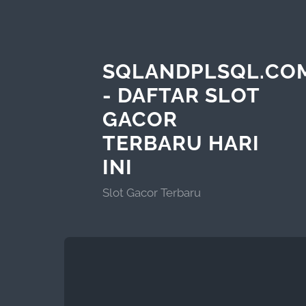
SQLANDPLSQL.CO
- DAFTAR SLOT
GACOR
TERBARU HARI
INI
Slot Gacor Terbaru