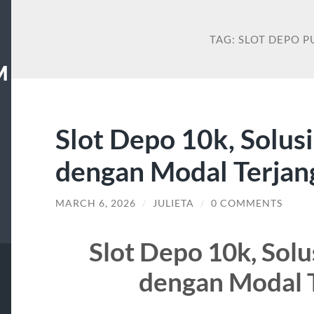
TAG:
SLOT DEPO P
M
Slot Depo 10k, Solus
dengan Modal Terjan
MARCH 6, 2026
/
JULIETA
/
0 COMMENTS
Slot Depo 10k, Solu
dengan Modal 