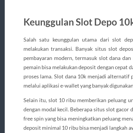
Keunggulan Slot Depo 10
Salah satu keunggulan utama dari slot de
melakukan transaksi. Banyak situs slot dep
pembayaran modern, termasuk slot dana dan s
pemain bisa melakukan deposit dengan cepat 
proses lama. Slot dana 10k menjadi alternatif 
melalui aplikasi e-wallet yang banyak digunaka
Selain itu, slot 10 ribu memberikan peluang 
dengan modal kecil. Beberapa situs slot gacor
free spin yang bisa meningkatkan peluang men
deposit minimal 10 ribu bisa menjadi langkah a