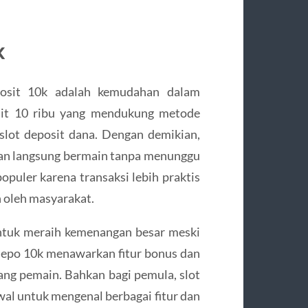
k
posit 10k adalah kemudahan dalam
osit 10 ribu yang mendukung metode
lot deposit dana. Dengan demikian,
dan langsung bermain tanpa menunggu
populer karena transaksi lebih praktis
n oleh masyarakat.
untuk meraih kemenangan besar meski
 depo 10k menawarkan fitur bonus dan
ang pemain. Bahkan bagi pemula, slot
wal untuk mengenal berbagai fitur dan