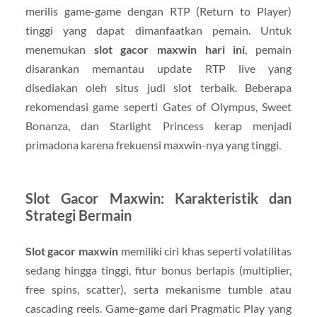
merilis game-game dengan RTP (Return to Player)
tinggi yang dapat dimanfaatkan pemain. Untuk
menemukan
slot gacor maxwin hari ini
, pemain
disarankan memantau update RTP live yang
disediakan oleh situs judi slot terbaik. Beberapa
rekomendasi game seperti Gates of Olympus, Sweet
Bonanza, dan Starlight Princess kerap menjadi
primadona karena frekuensi maxwin-nya yang tinggi.
Slot Gacor Maxwin: Karakteristik dan
Strategi Bermain
Slot gacor maxwin
memiliki ciri khas seperti volatilitas
sedang hingga tinggi, fitur bonus berlapis (multiplier,
free spins, scatter), serta mekanisme tumble atau
cascading reels. Game-game dari Pragmatic Play yang