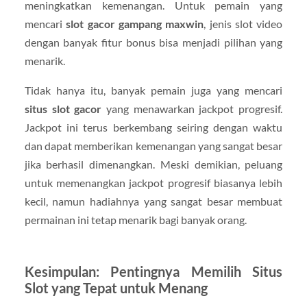
meningkatkan kemenangan. Untuk pemain yang
mencari
slot gacor gampang maxwin
, jenis slot video
dengan banyak fitur bonus bisa menjadi pilihan yang
menarik.
Tidak hanya itu, banyak pemain juga yang mencari
situs slot gacor
yang menawarkan jackpot progresif.
Jackpot ini terus berkembang seiring dengan waktu
dan dapat memberikan kemenangan yang sangat besar
jika berhasil dimenangkan. Meski demikian, peluang
untuk memenangkan jackpot progresif biasanya lebih
kecil, namun hadiahnya yang sangat besar membuat
permainan ini tetap menarik bagi banyak orang.
Kesimpulan: Pentingnya Memilih Situs
Slot yang Tepat untuk Menang