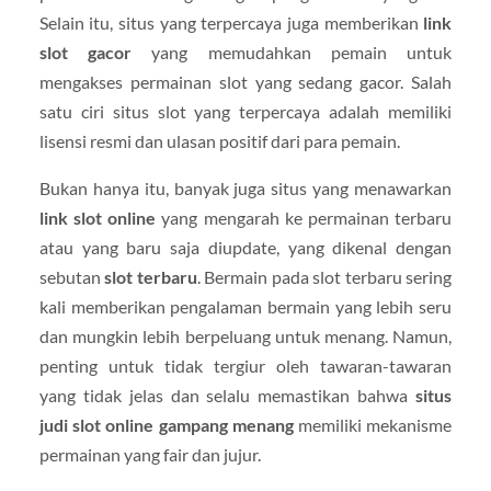
Selain itu, situs yang terpercaya juga memberikan
link
slot gacor
yang memudahkan pemain untuk
mengakses permainan slot yang sedang gacor. Salah
satu ciri situs slot yang terpercaya adalah memiliki
lisensi resmi dan ulasan positif dari para pemain.
Bukan hanya itu, banyak juga situs yang menawarkan
link slot online
yang mengarah ke permainan terbaru
atau yang baru saja diupdate, yang dikenal dengan
sebutan
slot terbaru
. Bermain pada slot terbaru sering
kali memberikan pengalaman bermain yang lebih seru
dan mungkin lebih berpeluang untuk menang. Namun,
penting untuk tidak tergiur oleh tawaran-tawaran
yang tidak jelas dan selalu memastikan bahwa
situs
judi slot online gampang menang
memiliki mekanisme
permainan yang fair dan jujur.