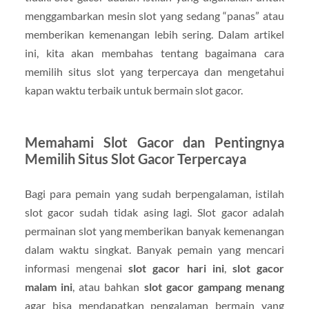
menggambarkan mesin slot yang sedang “panas” atau
memberikan kemenangan lebih sering. Dalam artikel
ini, kita akan membahas tentang bagaimana cara
memilih situs slot yang terpercaya dan mengetahui
kapan waktu terbaik untuk bermain slot gacor.
Memahami Slot Gacor dan Pentingnya
Memilih Situs Slot Gacor Terpercaya
Bagi para pemain yang sudah berpengalaman, istilah
slot gacor sudah tidak asing lagi. Slot gacor adalah
permainan slot yang memberikan banyak kemenangan
dalam waktu singkat. Banyak pemain yang mencari
informasi mengenai
slot gacor hari ini
,
slot gacor
malam ini
, atau bahkan
slot gacor gampang menang
agar bisa mendapatkan pengalaman bermain yang