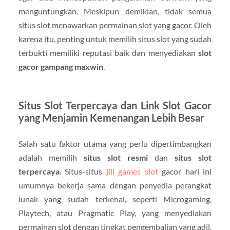
menguntungkan. Meskipun demikian, tidak semua
situs slot menawarkan permainan slot yang gacor. Oleh
karena itu, penting untuk memilih situs slot yang sudah
terbukti memiliki reputasi baik dan menyediakan
slot
gacor gampang maxwin
.
Situs Slot Terpercaya dan Link Slot Gacor
yang Menjamin Kemenangan Lebih Besar
Salah satu faktor utama yang perlu dipertimbangkan
adalah memilih
situs slot resmi
dan
situs slot
terpercaya
. Situs-situs
jili games slot
gacor hari ini
umumnya bekerja sama dengan penyedia perangkat
lunak yang sudah terkenal, seperti Microgaming,
Playtech, atau Pragmatic Play, yang menyediakan
permainan slot dengan tingkat pengembalian yang adil.