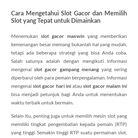
Cara Mengetahui Slot Gacor dan Memilih
Slot yang Tepat untuk Dimainkan
Menemukan
slot gacor maxwin
yang memberikan
kemenangan besar memang bukanlah hal yang mudah,
tetapi ada beberapa strategi yang bisa Anda coba.
Salah satunya adalah dengan mengikuti informasi
mengenai
slot gacor gampang menang
yang sering
diperbarui oleh para pemain berpengalaman. Informasi
mengenai
slot gacor hari ini
atau
slot gacor malam ini
bisa menjadi petunjuk bagi Anda untuk menentukan
waktu terbaik untuk bermain.
Selain itu, penting juga untuk memilih mesin slot yang
memiliki tingkat pengembalian kepada pemain (RTP)
yang tinggi. Semakin tinggi RTP suatu permainan slot,