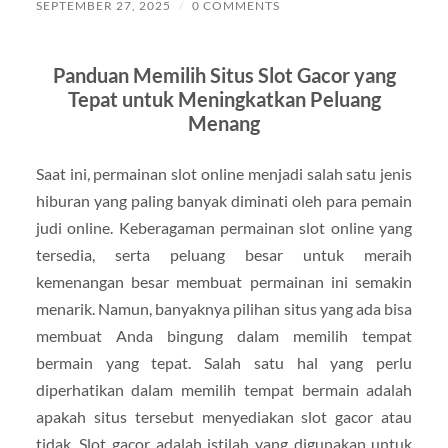
SEPTEMBER 27, 2025
/
0 COMMENTS
Panduan Memilih Situs Slot Gacor yang
Tepat untuk Meningkatkan Peluang
Menang
Saat ini, permainan slot online menjadi salah satu jenis
hiburan yang paling banyak diminati oleh para pemain
judi online. Keberagaman permainan slot online yang
tersedia, serta peluang besar untuk meraih
kemenangan besar membuat permainan ini semakin
menarik. Namun, banyaknya pilihan situs yang ada bisa
membuat Anda bingung dalam memilih tempat
bermain yang tepat. Salah satu hal yang perlu
diperhatikan dalam memilih tempat bermain adalah
apakah situs tersebut menyediakan slot gacor atau
tidak. Slot gacor adalah istilah yang digunakan untuk