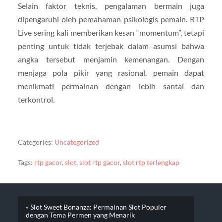
Selain faktor teknis, pengalaman bermain juga
dipengaruhi oleh pemahaman psikologis pemain. RTP
Live sering kali memberikan kesan “momentum”, tetapi
penting untuk tidak terjebak dalam asumsi bahwa
angka tersebut menjamin kemenangan. Dengan
menjaga pola pikir yang rasional, pemain dapat
menikmati permainan dengan lebih santai dan
terkontrol.
Categories:
Uncategorized
Tags:
rtp gacor
,
slot
,
slot rtp gacor
,
slot rtp terlengkap
« Slot Sweet Bonanza: Permainan Slot Populer
dengan Tema Permen yang Menarik