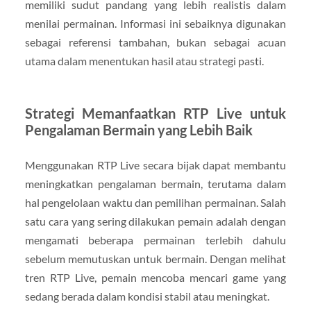
memiliki sudut pandang yang lebih realistis dalam
menilai permainan. Informasi ini sebaiknya digunakan
sebagai referensi tambahan, bukan sebagai acuan
utama dalam menentukan hasil atau strategi pasti.
Strategi Memanfaatkan RTP Live untuk
Pengalaman Bermain yang Lebih Baik
Menggunakan RTP Live secara bijak dapat membantu
meningkatkan pengalaman bermain, terutama dalam
hal pengelolaan waktu dan pemilihan permainan. Salah
satu cara yang sering dilakukan pemain adalah dengan
mengamati beberapa permainan terlebih dahulu
sebelum memutuskan untuk bermain. Dengan melihat
tren RTP Live, pemain mencoba mencari game yang
sedang berada dalam kondisi stabil atau meningkat.