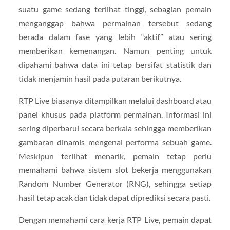
suatu game sedang terlihat tinggi, sebagian pemain
menganggap bahwa permainan tersebut sedang
berada dalam fase yang lebih “aktif” atau sering
memberikan kemenangan. Namun penting untuk
dipahami bahwa data ini tetap bersifat statistik dan
tidak menjamin hasil pada putaran berikutnya.
RTP Live biasanya ditampilkan melalui dashboard atau
panel khusus pada platform permainan. Informasi ini
sering diperbarui secara berkala sehingga memberikan
gambaran dinamis mengenai performa sebuah game.
Meskipun terlihat menarik, pemain tetap perlu
memahami bahwa sistem slot bekerja menggunakan
Random Number Generator (RNG), sehingga setiap
hasil tetap acak dan tidak dapat diprediksi secara pasti.
Dengan memahami cara kerja RTP Live, pemain dapat