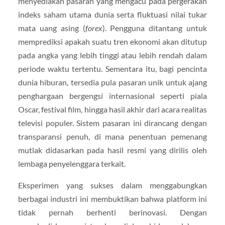
menyediakan pasaran yang mengacu pada pergerakan
indeks saham utama dunia serta fluktuasi nilai tukar
mata uang asing (
forex
). Pengguna ditantang untuk
memprediksi apakah suatu tren ekonomi akan ditutup
pada angka yang lebih tinggi atau lebih rendah dalam
periode waktu tertentu. Sementara itu, bagi pencinta
dunia hiburan, tersedia pula pasaran unik untuk ajang
penghargaan bergengsi internasional seperti piala
Oscar, festival film, hingga hasil akhir dari acara realitas
televisi populer. Sistem pasaran ini dirancang dengan
transparansi penuh, di mana penentuan pemenang
mutlak didasarkan pada hasil resmi yang dirilis oleh
lembaga penyelenggara terkait.
Eksperimen yang sukses dalam menggabungkan
berbagai industri ini membuktikan bahwa platform ini
tidak pernah berhenti berinovasi. Dengan