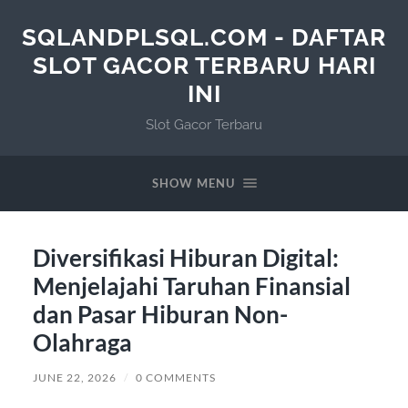
SQLANDPLSQL.COM - DAFTAR
SLOT GACOR TERBARU HARI
INI
Slot Gacor Terbaru
SHOW MENU
Diversifikasi Hiburan Digital:
Menjelajahi Taruhan Finansial
dan Pasar Hiburan Non-
Olahraga
JUNE 22, 2026
/
0 COMMENTS