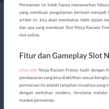
Permainan ini tidak hanya menawarkan hiburan
yang membuat pengalaman bermain menjadi l
artikel ini, kita akan membahas lebih dalam te
dan apa yang membuat Slot Ninja Racoon Fren
slot online.
Fitur dan Gameplay Slot 
situs slot
Ninja Racoon Frenzy hadir dengan f
pembayaran yang bisa diaktifkan sesuai keingin
permainan ini adalah tampilan visualnya yang
dengan sentuhan modern, terutama melalui 
maskot permainan.