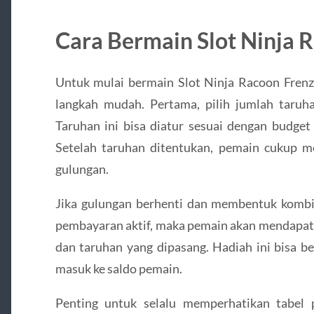
Cara Bermain Slot Ninja 
Untuk mulai bermain Slot Ninja Racoon Frenz
langkah mudah. Pertama, pilih jumlah taruha
Taruhan ini bisa diatur sesuai dengan budget
Setelah taruhan ditentukan, pemain cukup 
gulungan.
Jika gulungan berhenti dan membentuk kombi
pembayaran aktif, maka pemain akan mendapatk
dan taruhan yang dipasang. Hadiah ini bisa b
masuk ke saldo pemain.
Penting untuk selalu memperhatikan tabel