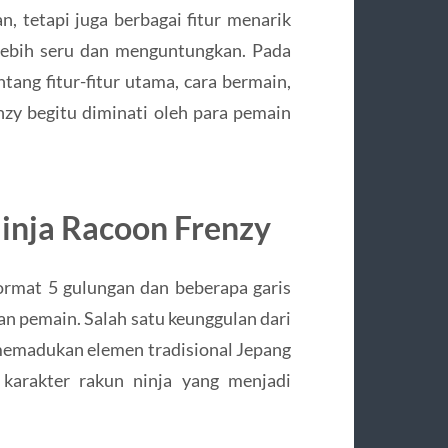
, tetapi juga berbagai fitur menarik
ebih seru dan menguntungkan. Pada
ntang fitur-fitur utama, cara bermain,
zy begitu diminati oleh para pemain
Ninja Racoon Frenzy
ormat 5 gulungan dan beberapa garis
an pemain. Salah satu keunggulan dari
 memadukan elemen tradisional Jepang
karakter rakun ninja yang menjadi