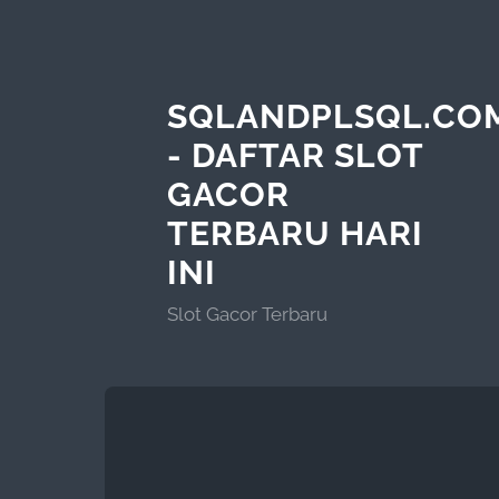
SQLANDPLSQL.CO
- DAFTAR SLOT
GACOR
TERBARU HARI
INI
Slot Gacor Terbaru