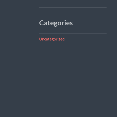
Categories
Uncategorized