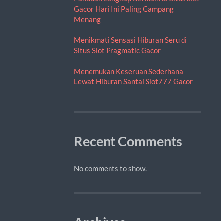
Gacor Hari Ini Paling Gampang
Menang
Menikmati Sensasi Hiburan Seru di
Situs Slot Pragmatic Gacor
Menemukan Keseruan Sederhana
Lewat Hiburan Santai Slot777 Gacor
Recent Comments
No comments to show.