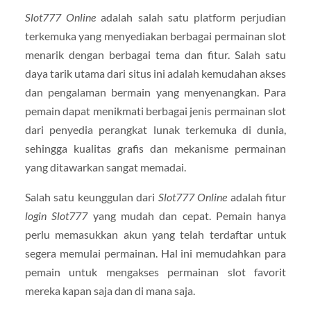
Slot777 Online
adalah salah satu platform perjudian
terkemuka yang menyediakan berbagai permainan slot
menarik dengan berbagai tema dan fitur. Salah satu
daya tarik utama dari situs ini adalah kemudahan akses
dan pengalaman bermain yang menyenangkan. Para
pemain dapat menikmati berbagai jenis permainan slot
dari penyedia perangkat lunak terkemuka di dunia,
sehingga kualitas grafis dan mekanisme permainan
yang ditawarkan sangat memadai.
Salah satu keunggulan dari
Slot777 Online
adalah fitur
login Slot777
yang mudah dan cepat. Pemain hanya
perlu memasukkan akun yang telah terdaftar untuk
segera memulai permainan. Hal ini memudahkan para
pemain untuk mengakses permainan slot favorit
mereka kapan saja dan di mana saja.