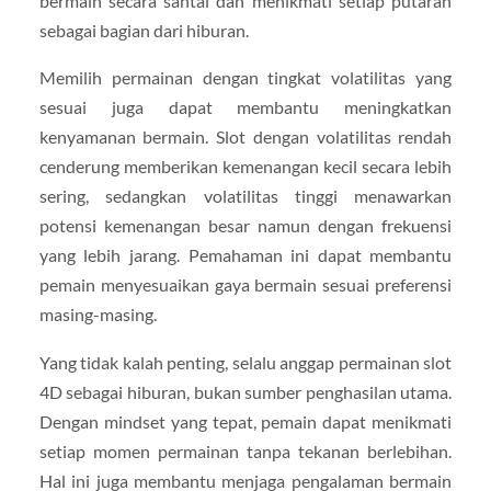
bermain secara santai dan menikmati setiap putaran
sebagai bagian dari hiburan.
Memilih permainan dengan tingkat volatilitas yang
sesuai juga dapat membantu meningkatkan
kenyamanan bermain. Slot dengan volatilitas rendah
cenderung memberikan kemenangan kecil secara lebih
sering, sedangkan volatilitas tinggi menawarkan
potensi kemenangan besar namun dengan frekuensi
yang lebih jarang. Pemahaman ini dapat membantu
pemain menyesuaikan gaya bermain sesuai preferensi
masing-masing.
Yang tidak kalah penting, selalu anggap permainan slot
4D sebagai hiburan, bukan sumber penghasilan utama.
Dengan mindset yang tepat, pemain dapat menikmati
setiap momen permainan tanpa tekanan berlebihan.
Hal ini juga membantu menjaga pengalaman bermain