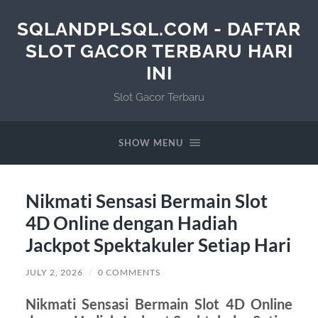
SQLANDPLSQL.COM - DAFTAR
SLOT GACOR TERBARU HARI
INI
Slot Gacor Terbaru
SHOW MENU
Nikmati Sensasi Bermain Slot
4D Online dengan Hadiah
Jackpot Spektakuler Setiap Hari
JULY 2, 2026
/
0 COMMENTS
Nikmati Sensasi Bermain Slot 4D Online