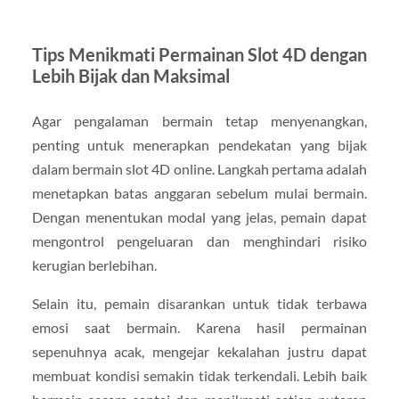
Tips Menikmati Permainan Slot 4D dengan
Lebih Bijak dan Maksimal
Agar pengalaman bermain tetap menyenangkan,
penting untuk menerapkan pendekatan yang bijak
dalam bermain slot 4D online. Langkah pertama adalah
menetapkan batas anggaran sebelum mulai bermain.
Dengan menentukan modal yang jelas, pemain dapat
mengontrol pengeluaran dan menghindari risiko
kerugian berlebihan.
Selain itu, pemain disarankan untuk tidak terbawa
emosi saat bermain. Karena hasil permainan
sepenuhnya acak, mengejar kekalahan justru dapat
membuat kondisi semakin tidak terkendali. Lebih baik