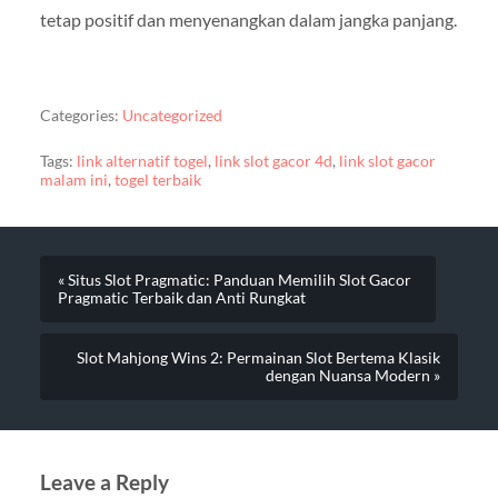
tetap positif dan menyenangkan dalam jangka panjang.
Categories:
Uncategorized
Tags:
link alternatif togel
,
link slot gacor 4d
,
link slot gacor
malam ini
,
togel terbaik
« Situs Slot Pragmatic: Panduan Memilih Slot Gacor
Pragmatic Terbaik dan Anti Rungkat
Slot Mahjong Wins 2: Permainan Slot Bertema Klasik
dengan Nuansa Modern »
Leave a Reply