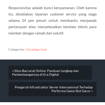
Responsivitas adalah kunci kenyamanan. Oleh karena
itu, disediakan layanan
customer service
yang siaga
selama 24 jam penuh untuk membantu menjawab
pertanyaan atau menyelesaikan kendala teknis para
member dengan ramah dan solutif.
Categories:
Uncategorized
« Situs Baccarat Online: Panduan Lengkap dan
Perkembangannya di Era Digital
Pengaruh Infrastruktur Server Internasional Terhadap
Performa Game Slot Gacor »