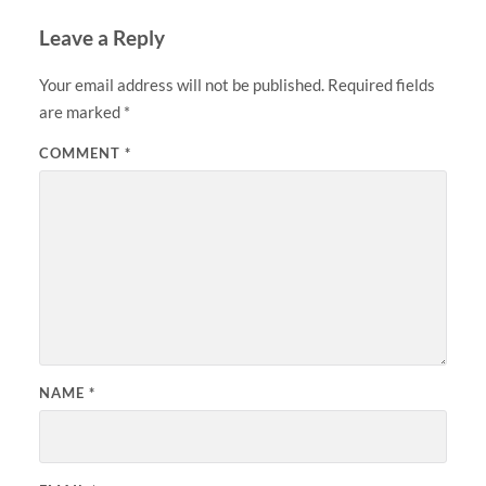
Leave a Reply
Your email address will not be published.
Required fields
are marked
*
COMMENT
*
NAME
*