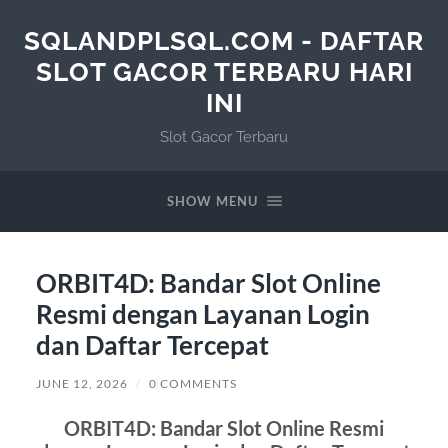
SQLANDPLSQL.COM - DAFTAR
SLOT GACOR TERBARU HARI
INI
Slot Gacor Terbaru
SHOW MENU
ORBIT4D: Bandar Slot Online
Resmi dengan Layanan Login
dan Daftar Tercepat
JUNE 12, 2026
/
0 COMMENTS
ORBIT4D: Bandar Slot Online Resmi