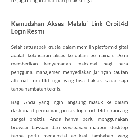
terjaga dengan aman dari pihak ketiga.
Kemudahan Akses Melalui Link Orbit4d
Login Resmi
Salah satu aspek krusial dalam memilih platform digital
adalah kelancaran akses ke dalam permainan. Demi
memberikan kenyamanan maksimal bagi para
pengguna, manajemen menyediakan jaringan tautan
alternatif orbit4d login yang bisa diakses kapan saja
tanpa hambatan teknis.
Bagi Anda yang ingin langsung masuk ke dalam
dashboard permainan, proses login orbit4d dirancang
sangat praktis. Anda hanya perlu menggunakan
browser bawaan dari
smartphone
maupun desktop
tanpa perlu menginstal aplikasi tambahan yang