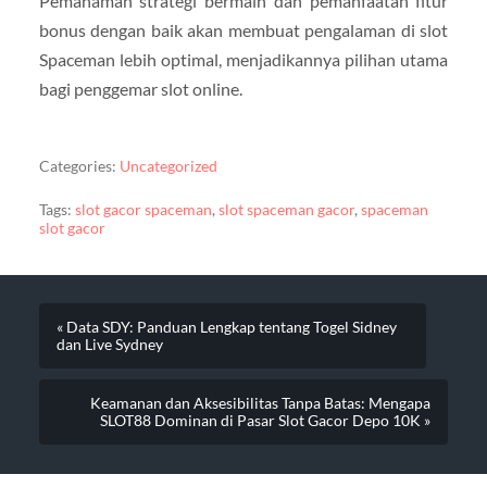
Pemahaman strategi bermain dan pemanfaatan fitur
bonus dengan baik akan membuat pengalaman di slot
Spaceman lebih optimal, menjadikannya pilihan utama
bagi penggemar slot online.
Categories:
Uncategorized
Tags:
slot gacor spaceman
,
slot spaceman gacor
,
spaceman
slot gacor
« Data SDY: Panduan Lengkap tentang Togel Sidney
dan Live Sydney
Keamanan dan Aksesibilitas Tanpa Batas: Mengapa
SLOT88 Dominan di Pasar Slot Gacor Depo 10K »