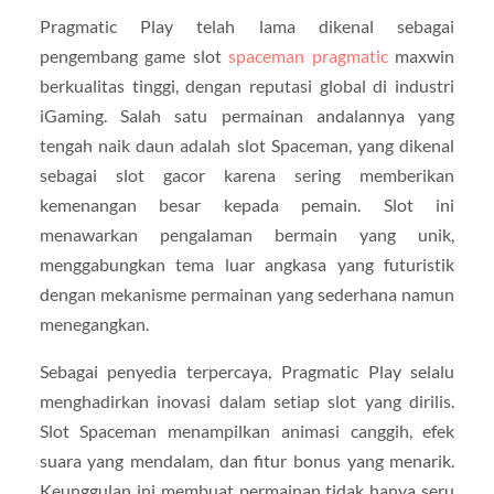
Pragmatic Play telah lama dikenal sebagai
pengembang game slot
spaceman pragmatic
maxwin
berkualitas tinggi, dengan reputasi global di industri
iGaming. Salah satu permainan andalannya yang
tengah naik daun adalah slot Spaceman, yang dikenal
sebagai slot gacor karena sering memberikan
kemenangan besar kepada pemain. Slot ini
menawarkan pengalaman bermain yang unik,
menggabungkan tema luar angkasa yang futuristik
dengan mekanisme permainan yang sederhana namun
menegangkan.
Sebagai penyedia terpercaya, Pragmatic Play selalu
menghadirkan inovasi dalam setiap slot yang dirilis.
Slot Spaceman menampilkan animasi canggih, efek
suara yang mendalam, dan fitur bonus yang menarik.
Keunggulan ini membuat permainan tidak hanya seru