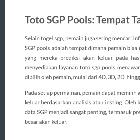
Toto SGP Pools: Tempat T
Selain togel sgp, pemain juga sering mencari i
SGP pools adalah tempat dimana pemain bisa
yang mereka prediksi akan keluar pada hasil
menyediakan layanan toto sgp pools menawark
dipilih oleh pemain, mulai dari 4D, 3D, 2D, hing
Pada setiap permainan, pemain dapat memilih 
keluar berdasarkan analisis atau insting. Oleh k
data SGP menjadi sangat penting, termasuk pr
besar akan keluar.