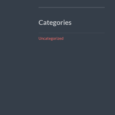
Categories
Uncategorized