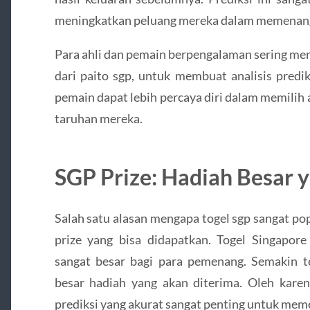
meningkatkan peluang mereka dalam memenang
Para ahli dan pemain berpengalaman sering men
dari paito sgp, untuk membuat analisis predik
pemain dapat lebih percaya diri dalam memilih
taruhan mereka.
SGP Prize: Hadiah Besar 
Salah satu alasan mengapa togel sgp sangat po
prize yang bisa didapatkan. Togel Singapore
sangat besar bagi para pemenang. Semakin te
besar hadiah yang akan diterima. Oleh karen
prediksi yang akurat sangat penting untuk mem