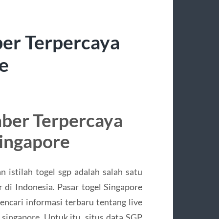
ber Terpercaya
e
mber Terpercaya
Singapore
n istilah togel sgp adalah salah satu
r di Indonesia. Pasar togel Singapore
ncari informasi terbaru tentang live
l singapore. Untuk itu, situs data SGP