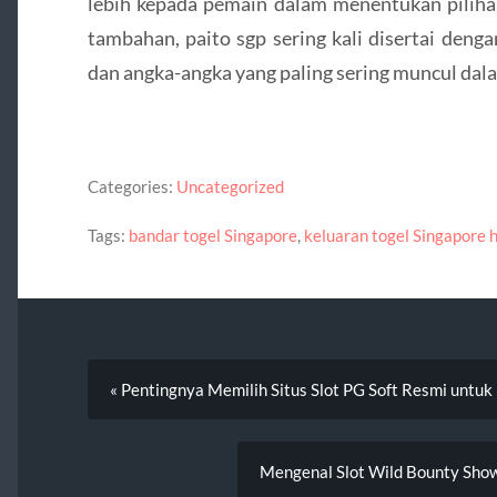
lebih kepada pemain dalam menentukan piliha
tambahan, paito sgp sering kali disertai deng
dan angka-angka yang paling sering muncul dal
Categories:
Uncategorized
Tags:
bandar togel Singapore
,
keluaran togel Singapore ha
« Pentingnya Memilih Situs Slot PG Soft Resmi untuk
Mengenal Slot Wild Bounty Show