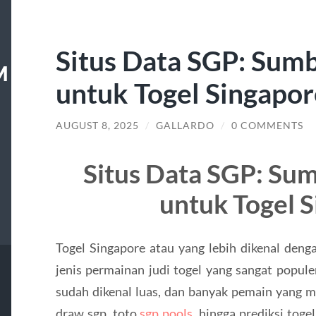
Situs Data SGP: Sum
M
untuk Togel Singapor
AUGUST 8, 2025
/
GALLARDO
/
0 COMMENTS
Situs Data SGP: Su
untuk Togel 
Togel Singapore atau yang lebih dikenal denga
jenis permainan judi togel yang sangat popule
sudah dikenal luas, dan banyak pemain yang me
draw sgp, toto
sgp pools
, hingga prediksi toge