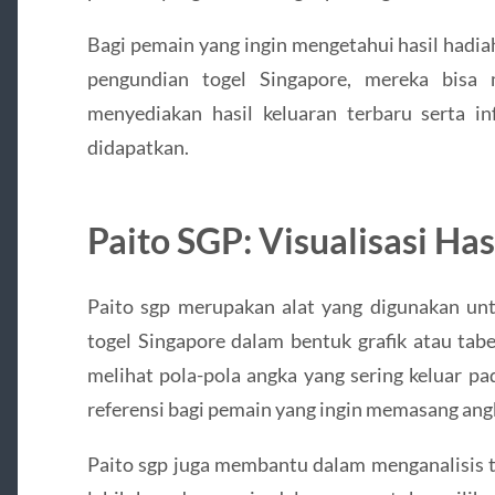
Bagi pemain yang ingin mengetahui hasil hadia
pengundian togel Singapore, mereka bisa
menyediakan hasil keluaran terbaru serta i
didapatkan.
Paito SGP: Visualisasi Has
Paito sgp merupakan alat yang digunakan unt
togel Singapore dalam bentuk grafik atau tab
melihat pola-pola angka yang sering keluar pa
referensi bagi pemain yang ingin memasang angk
Paito sgp juga membantu dalam menganalisis