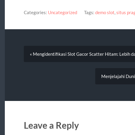
Categories:
Uncategorized
Tags:
demo slot
,
situs pra
« Mengidentifikasi Slot Gacor Scatter Hitam: Lebih 
Menjelajahi Duni
Leave a Reply