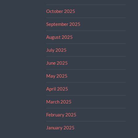
October 2025
September 2025
August 2025
July 2025
June 2025
May 2025
April 2025
March 2025
February 2025
January 2025