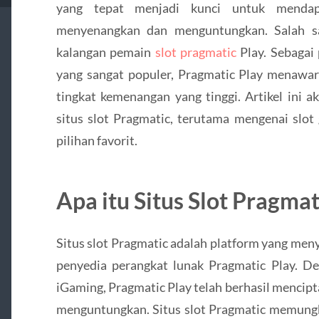
yang tepat menjadi kunci untuk menda
menyenangkan dan menguntungkan. Salah sa
kalangan pemain
slot pragmatic
Play. Sebagai
yang sangat populer, Pragmatic Play menawar
tingkat kemenangan yang tinggi. Artikel ini 
situs slot Pragmatic, terutama mengenai slo
pilihan favorit.
Apa itu Situs Slot Pragmat
Situs slot Pragmatic adalah platform yang men
penyedia perangkat lunak Pragmatic Play. Den
iGaming, Pragmatic Play telah berhasil mencip
menguntungkan. Situs slot Pragmatic memung