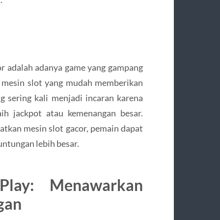
acor adalah adanya game yang gampang
n mesin slot yang mudah memberikan
 sering kali menjadi incaran karena
ih jackpot atau kemenangan besar.
tkan mesin slot gacor, pemain dapat
ntungan lebih besar.
 Play: Menawarkan
gan