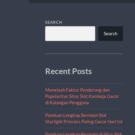
SEARCH
Search
Recent Posts
Menelaah Faktor Pendorong dan
Popularitas Situs Slot Kamboja Gacor
di Kalangan Pengguna
Panduan Lengkap Bermain Slot
Starlight Princess Paling Gacor Hari Ini
Panduan Lengkap Bermain di Situs Slot