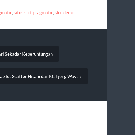
gmatic
,
situs slot pragmatic
,
slot demo
dari Sekadar Keberuntungan
a Slot Scatter Hitam dan Mahjong Ways »