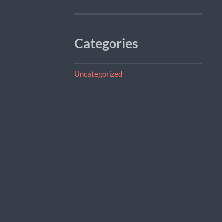
Categories
Uncategorized