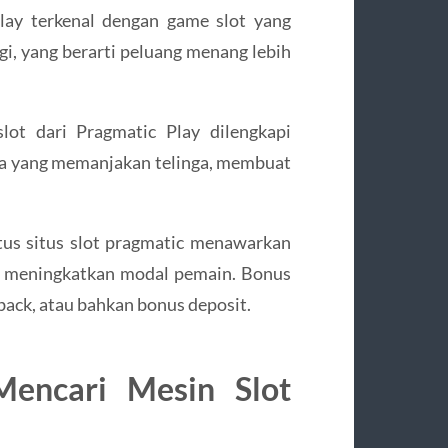
ay terkenal dengan game slot yang
gi, yang berarti peluang menang lebih
slot dari Pragmatic Play dilengkapi
ara yang memanjakan telinga, membuat
us situs slot pragmatic menawarkan
t meningkatkan modal pemain. Bonus
hback, atau bahkan bonus deposit.
Mencari Mesin Slot