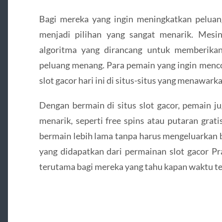
Bagi mereka yang ingin meningkatkan peluan
menjadi pilihan yang sangat menarik. Mesin
algoritma yang dirancang untuk memberika
peluang menang. Para pemain yang ingin menc
slot gacor hari ini di situs-situs yang menawark
Dengan bermain di situs slot gacor, pemain j
menarik, seperti free spins atau putaran gra
bermain lebih lama tanpa harus mengeluarkan 
yang didapatkan dari permainan slot gacor P
terutama bagi mereka yang tahu kapan waktu te