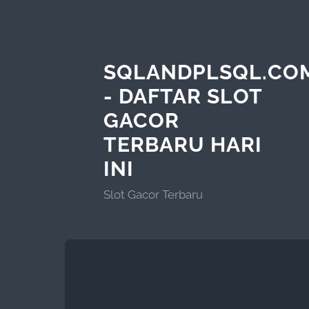
SQLANDPLSQL.CO
- DAFTAR SLOT
GACOR
TERBARU HARI
INI
Slot Gacor Terbaru