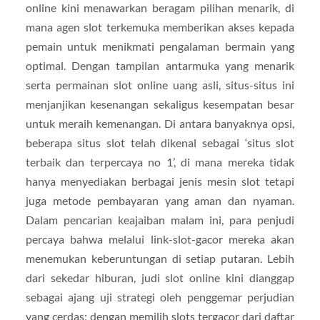
online kini menawarkan beragam pilihan menarik, di
mana agen slot terkemuka memberikan akses kepada
pemain untuk menikmati pengalaman bermain yang
optimal. Dengan tampilan antarmuka yang menarik
serta permainan slot online uang asli, situs-situs ini
menjanjikan kesenangan sekaligus kesempatan besar
untuk meraih kemenangan. Di antara banyaknya opsi,
beberapa situs slot telah dikenal sebagai ‘situs slot
terbaik dan terpercaya no 1’, di mana mereka tidak
hanya menyediakan berbagai jenis mesin slot tetapi
juga metode pembayaran yang aman dan nyaman.
Dalam pencarian keajaiban malam ini, para penjudi
percaya bahwa melalui link-slot-gacor mereka akan
menemukan keberuntungan di setiap putaran. Lebih
dari sekedar hiburan, judi slot online kini dianggap
sebagai ajang uji strategi oleh penggemar perjudian
yang cerdas; dengan memilih slots tergacor dari daftar