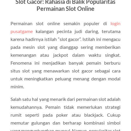
Slot Gacor: Rahasia di Balik Popularitas
Permainan Slot Online
Permainan slot online semakin populer di
login
pusatgame
kalangan pecinta judi daring, terutama
karena hadirnya istilah “slot gacor”. Istilah ini mengacu
pada mesin slot yang dianggap sering memberikan
kemenangan atau jackpot dalam waktu singkat.
Fenomena ini menjadikan banyak pemain berburu
situs slot yang menawarkan slot gacor sebagai cara
untuk meningkatkan peluang menang dengan modal
minim.
Salah satu hal yang menarik dari permainan slot adalah
kemudahannya. Pemain tidak memerlukan strategi
rumit seperti pada poker atau blackjack. Cukup
memutar gulungan dan berharap kombinasi simbol
yang menguntungkan muncul. Namun, popularitas slot