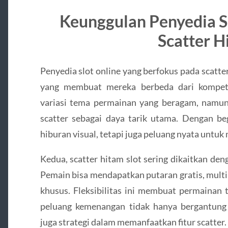
Keunggulan Penyedia S
Scatter H
Penyedia slot online yang berfokus pada scatt
yang membuat mereka berbeda dari kompet
variasi tema permainan yang beragam, namun 
scatter sebagai daya tarik utama. Dengan be
hiburan visual, tetapi juga peluang nyata untuk
Kedua, scatter hitam slot sering dikaitkan den
Pemain bisa mendapatkan putaran gratis, multi
khusus. Fleksibilitas ini membuat permainan t
peluang kemenangan tidak hanya bergantung
juga strategi dalam memanfaatkan fitur scatter.