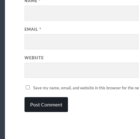
NAME
*
EMAIL
*
WEBSITE
Save my name, email, and website in this browser for the n