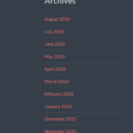
Archives
August 2026
July 2026
June 2026
May 2026
April 2026
March 2026
February 2026
January 2026
December 2025
November 2025