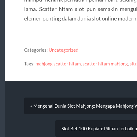
lama. Scatter hitam slot pun semakin menguk
elemen penting dalam dunia slot online modern
Categories:
Uncategorized
Tags:
mahjong scatter hitam
,
scatter hitam mahjong
,
sit
« Mengenal Dunia Slot Mahjong: Mengapa Mahjong Way
Slot Bet 100 Rupiah: Pilihan Terbaik