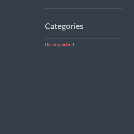
Categories
Uncategorized