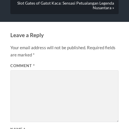
Slot Gates of Gatot Kaca: Sensasi Petualangan Legenda
Nusantara »
Leave a Reply
Your email address will not be published.
Required fields
are marked
*
COMMENT
*