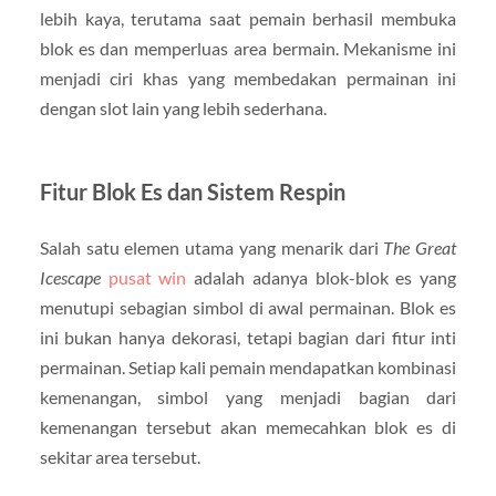
lebih kaya, terutama saat pemain berhasil membuka
blok es dan memperluas area bermain. Mekanisme ini
menjadi ciri khas yang membedakan permainan ini
dengan slot lain yang lebih sederhana.
Fitur Blok Es dan Sistem Respin
Salah satu elemen utama yang menarik dari
The Great
Icescape
pusat win
adalah adanya blok-blok es yang
menutupi sebagian simbol di awal permainan. Blok es
ini bukan hanya dekorasi, tetapi bagian dari fitur inti
permainan. Setiap kali pemain mendapatkan kombinasi
kemenangan, simbol yang menjadi bagian dari
kemenangan tersebut akan memecahkan blok es di
sekitar area tersebut.