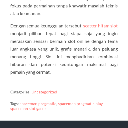
fokus pada permainan tanpa khawatir masalah teknis
atau keamanan.
Dengan semua keunggulan tersebut,
scatter hitam slot
menjadi pilihan tepat bagi siapa saja yang ingin
merasakan sensasi bermain slot online dengan tema
luar angkasa yang unik, grafis menarik, dan peluang
menang tinggi. Slot ini menghadirkan kombinasi
hiburan dan potensi keuntungan maksimal bagi
pemain yang cermat.
Categories:
Uncategorized
Tags:
spaceman pragmatic
,
spaceman pragmatic play
,
spaceman slot gacor