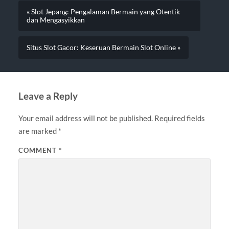
« Slot Jepang: Pengalaman Bermain yang Otentik
dan Mengasyikkan
Situs Slot Gacor: Keseruan Bermain Slot Online »
Leave a Reply
Your email address will not be published.
Required fields
are marked
*
COMMENT
*