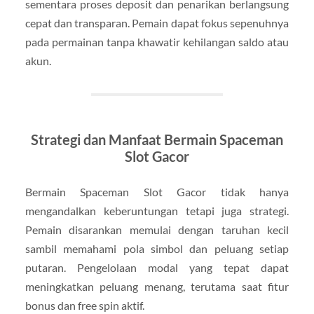
sementara proses deposit dan penarikan berlangsung
cepat dan transparan. Pemain dapat fokus sepenuhnya
pada permainan tanpa khawatir kehilangan saldo atau
akun.
Strategi dan Manfaat Bermain Spaceman
Slot Gacor
Bermain Spaceman Slot Gacor tidak hanya
mengandalkan keberuntungan tetapi juga strategi.
Pemain disarankan memulai dengan taruhan kecil
sambil memahami pola simbol dan peluang setiap
putaran. Pengelolaan modal yang tepat dapat
meningkatkan peluang menang, terutama saat fitur
bonus dan free spin aktif.