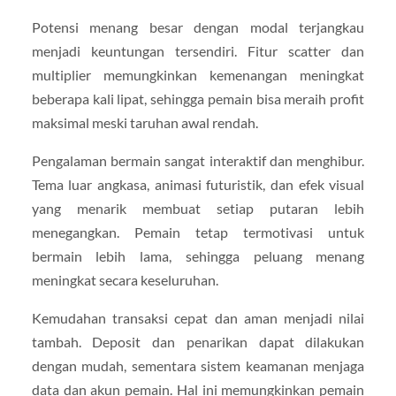
Potensi menang besar dengan modal terjangkau
menjadi keuntungan tersendiri. Fitur scatter dan
multiplier memungkinkan kemenangan meningkat
beberapa kali lipat, sehingga pemain bisa meraih profit
maksimal meski taruhan awal rendah.
Pengalaman bermain sangat interaktif dan menghibur.
Tema luar angkasa, animasi futuristik, dan efek visual
yang menarik membuat setiap putaran lebih
menegangkan. Pemain tetap termotivasi untuk
bermain lebih lama, sehingga peluang menang
meningkat secara keseluruhan.
Kemudahan transaksi cepat dan aman menjadi nilai
tambah. Deposit dan penarikan dapat dilakukan
dengan mudah, sementara sistem keamanan menjaga
data dan akun pemain. Hal ini memungkinkan pemain