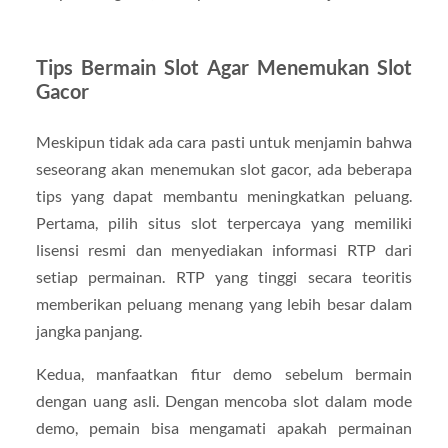
Tips Bermain Slot Agar Menemukan Slot
Gacor
Meskipun tidak ada cara pasti untuk menjamin bahwa
seseorang akan menemukan slot gacor, ada beberapa
tips yang dapat membantu meningkatkan peluang.
Pertama, pilih situs slot terpercaya yang memiliki
lisensi resmi dan menyediakan informasi RTP dari
setiap permainan. RTP yang tinggi secara teoritis
memberikan peluang menang yang lebih besar dalam
jangka panjang.
Kedua, manfaatkan fitur demo sebelum bermain
dengan uang asli. Dengan mencoba slot dalam mode
demo, pemain bisa mengamati apakah permainan