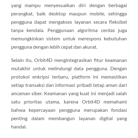
yang mampu menyesuaikan diri dengan berbagai
perangkat, baik desktop maupun mobile, sehingga
pengguna dapat mengakses layanan secara fleksibel
tanpa kendala. Penggunaan algoritma cerdas juga
memungkinkan sistem untuk merespons kebutuhan
pengguna dengan lebih cepat dan akurat.
Selain itu, Orbit4D mengintegrasikan fitur keamanan
mutakhir untuk melindungi data pengguna. Dengan
protokol enkripsi terbaru, platform ini memastikan
setiap transaksi dan informasi pribadi tetap aman dari
ancaman siber. Keamanan yang kuat ini menjadi salah
satu prioritas utama, karena Orbit4D memahami
bahwa kepercayaan pengguna merupakan fondasi
penting dalam membangun layanan digital yang
handal.