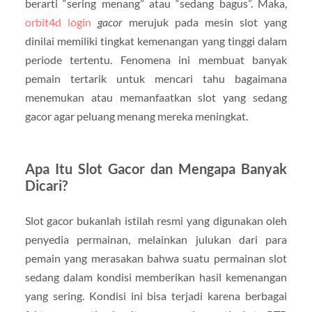
berarti “sering menang” atau “sedang bagus”. Maka,
orbit4d login
gacor
merujuk pada mesin slot yang
dinilai memiliki tingkat kemenangan yang tinggi dalam
periode tertentu. Fenomena ini membuat banyak
pemain tertarik untuk mencari tahu bagaimana
menemukan atau memanfaatkan slot yang sedang
gacor agar peluang menang mereka meningkat.
Apa Itu Slot Gacor dan Mengapa Banyak
Dicari?
Slot gacor bukanlah istilah resmi yang digunakan oleh
penyedia permainan, melainkan julukan dari para
pemain yang merasakan bahwa suatu permainan slot
sedang dalam kondisi memberikan hasil kemenangan
yang sering. Kondisi ini bisa terjadi karena berbagai