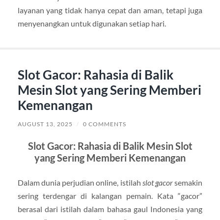
layanan yang tidak hanya cepat dan aman, tetapi juga
menyenangkan untuk digunakan setiap hari.
Slot Gacor: Rahasia di Balik
Mesin Slot yang Sering Memberi
Kemenangan
AUGUST 13, 2025
/
0 COMMENTS
Slot Gacor: Rahasia di Balik Mesin Slot
yang Sering Memberi Kemenangan
Dalam dunia perjudian online, istilah
slot gacor
semakin
sering terdengar di kalangan pemain. Kata “gacor”
berasal dari istilah dalam bahasa gaul Indonesia yang