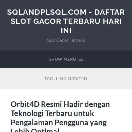
SQLANDPLSQL.COM - DAFTAR
SLOT GACOR TERBARU HARI
INI
Slot Gacor Terbaru
SHOW MENU
TAG:
LINK ORBIT4D
Orbit4D Resmi Hadir dengan
Teknologi Terbaru untuk
Pengalaman Pengguna yang
Lebih Optimal