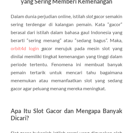
yang Sering Memberi Kemenangan
Dalam dunia perjudian online, istilah
slot gacor
semakin
sering terdengar di kalangan pemain. Kata “gacor”
berasal dari istilah dalam bahasa gaul Indonesia yang
berarti “sering menang” atau “sedang bagus”. Maka,
orbit4d login
gacor
merujuk pada mesin slot yang
dinilai memiliki tingkat kemenangan yang tinggi dalam
periode tertentu. Fenomena ini membuat banyak
pemain tertarik untuk mencari tahu bagaimana
menemukan atau memanfaatkan slot yang sedang
gacor agar peluang menang mereka meningkat.
Apa Itu Slot Gacor dan Mengapa Banyak
Dicari?
Slot gacor bukanlah istilah resmi yang digunakan oleh