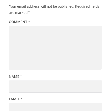
Your email address will not be published.
Required fields
are marked
*
COMMENT
*
NAME
*
EMAIL
*