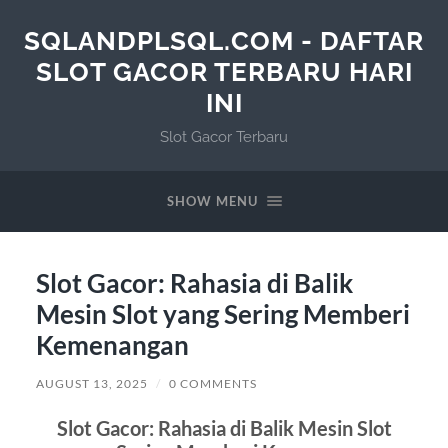
SQLANDPLSQL.COM - DAFTAR
SLOT GACOR TERBARU HARI
INI
Slot Gacor Terbaru
SHOW MENU
Slot Gacor: Rahasia di Balik
Mesin Slot yang Sering Memberi
Kemenangan
AUGUST 13, 2025
/
0 COMMENTS
Slot Gacor: Rahasia di Balik Mesin Slot