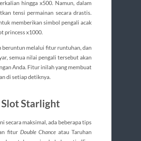
erkalian hingga x500. Namun, dalam
tkan tensi permainan secara drastis.
untuk memberikan simbol pengali acak
lot princess x1000.
beruntun melalui fitur runtuhan, dan
yar, semua nilai pengali tersebut akan
ngan Anda. Fitur inilah yang membuat
an di setiap detiknya.
Slot Starlight
ni secara maksimal, ada beberapa tips
an fitur
Double Chance
atau Taruhan