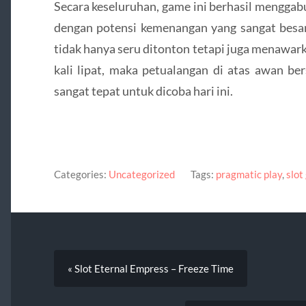
Secara keseluruhan, game ini berhasil mengga
dengan potensi kemenangan yang sangat besar
tidak hanya seru ditonton tetapi juga menawar
kali lipat, maka petualangan di atas awan be
sangat tepat untuk dicoba hari ini.
Categories:
Uncategorized
Tags:
pragmatic play
,
slot
« Slot Eternal Empress – Freeze Time