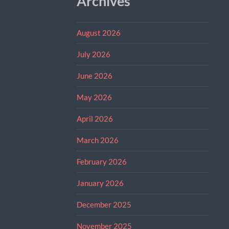
Archives
August 2026
July 2026
June 2026
May 2026
April 2026
March 2026
February 2026
January 2026
December 2025
November 2025