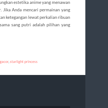
bungkan estetika anime yang menawan
. Jika Anda mencari permainan yang
kan ketegangan lewat perkalian ribuan
rsama sang putri adalah pilihan yang
 gacor
,
starlight princess