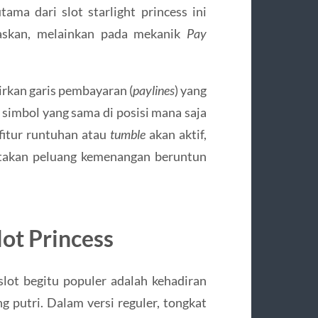
ma dari slot starlight princess ini
askan, melainkan pada mekanik
Pay
irkan garis pembayaran (
paylines
) yang
 simbol yang sama di posisi mana saja
 fitur runtuhan atau
tumble
akan aktif,
takan peluang kemenangan beruntun
lot Princess
slot begitu populer adalah kehadiran
g putri. Dalam versi reguler, tongkat