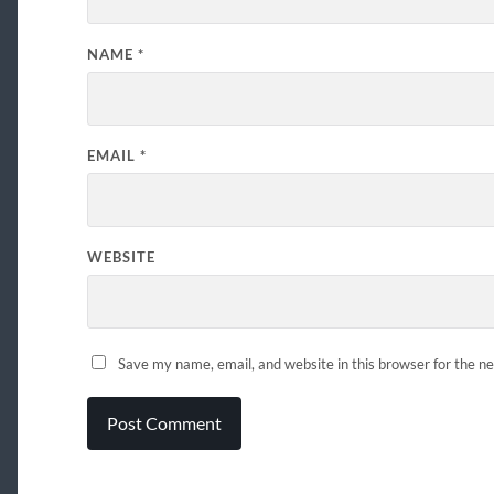
NAME
*
EMAIL
*
WEBSITE
Save my name, email, and website in this browser for the n