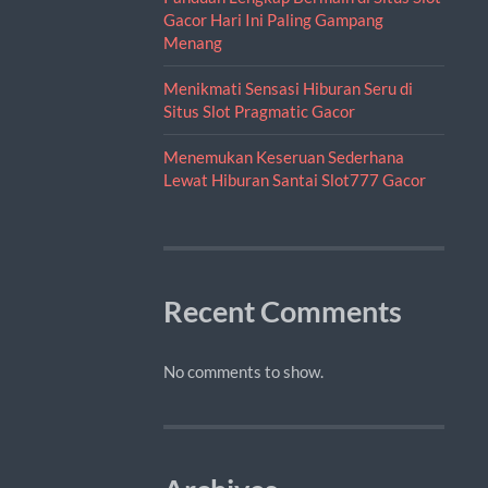
Gacor Hari Ini Paling Gampang
Menang
Menikmati Sensasi Hiburan Seru di
Situs Slot Pragmatic Gacor
Menemukan Keseruan Sederhana
Lewat Hiburan Santai Slot777 Gacor
Recent Comments
No comments to show.