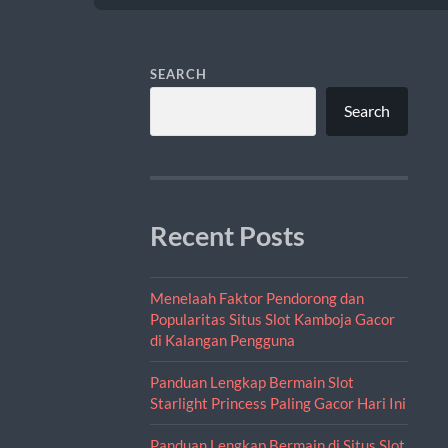
SEARCH
Search
Recent Posts
Menelaah Faktor Pendorong dan
Popularitas Situs Slot Kamboja Gacor
di Kalangan Pengguna
Panduan Lengkap Bermain Slot
Starlight Princess Paling Gacor Hari Ini
Panduan Lengkap Bermain di Situs Slot