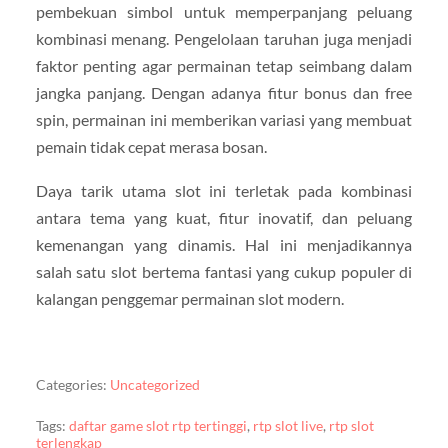
pembekuan simbol untuk memperpanjang peluang
kombinasi menang. Pengelolaan taruhan juga menjadi
faktor penting agar permainan tetap seimbang dalam
jangka panjang. Dengan adanya fitur bonus dan free
spin, permainan ini memberikan variasi yang membuat
pemain tidak cepat merasa bosan.
Daya tarik utama slot ini terletak pada kombinasi
antara tema yang kuat, fitur inovatif, dan peluang
kemenangan yang dinamis. Hal ini menjadikannya
salah satu slot bertema fantasi yang cukup populer di
kalangan penggemar permainan slot modern.
Categories:
Uncategorized
Tags:
daftar game slot rtp tertinggi
,
rtp slot live
,
rtp slot
terlengkap