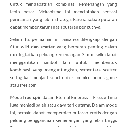
untuk mendapatkan kombinasi kemenangan yang
lebih besar. Mekanisme ini menciptakan sensasi
permainan yang lebih strategis karena setiap putaran
dapat mempengaruhi hasil putaran berikutnya.
Selain itu, permainan ini biasanya dilengkapi dengan
fitur
wild dan scatter
yang berperan penting dalam
meningkatkan peluang kemenangan. Simbol wild dapat
menggantikan simbol lain untuk membentuk
kombinasi yang menguntungkan, sementara scatter
sering kali menjadi kunci untuk memicu bonus game
atau free spin.
Mode
free spin
dalam Eternal Empress – Freeze Time
juga menjadi salah satu daya tarik utama. Dalam mode
ini, pemain dapat memperoleh putaran gratis dengan
peluang penggandaan kemenangan yang lebih tinggi.