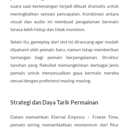
suara saat kemenangan terjadi dibuat dramatis untuk
meningkatkan sensasi pencapaian. Kombinasi antara
visual dan audio ini membuat pengalaman bermain
terasa lebih hidup dan tidak monoton.
Selain itu, gameplay dari slot ini dirancang agar mudah
dipahami oleh pemain baru, namun tetap memberikan
tantangan bagi pemain berpengalaman. Struktur
taruhan yang fleksibel memungkinkan berbagai jenis
pemain untuk menyesuaikan gaya bermain mereka
sesuai dengan preferensi masing-masing.
Strategi dan Daya Tarik Permainan
Dalam memainkan Eternal Empress – Freeze Time,
pemain sering memanfaatkan momentum dari fitur