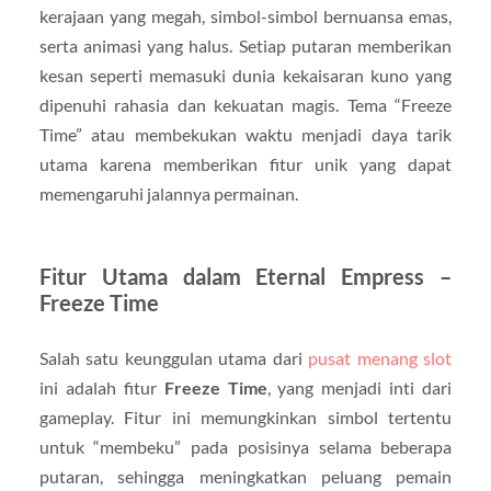
kerajaan yang megah, simbol-simbol bernuansa emas,
serta animasi yang halus. Setiap putaran memberikan
kesan seperti memasuki dunia kekaisaran kuno yang
dipenuhi rahasia dan kekuatan magis. Tema “Freeze
Time” atau membekukan waktu menjadi daya tarik
utama karena memberikan fitur unik yang dapat
memengaruhi jalannya permainan.
Fitur Utama dalam Eternal Empress –
Freeze Time
Salah satu keunggulan utama dari
pusat menang slot
ini adalah fitur
Freeze Time
, yang menjadi inti dari
gameplay. Fitur ini memungkinkan simbol tertentu
untuk “membeku” pada posisinya selama beberapa
putaran, sehingga meningkatkan peluang pemain