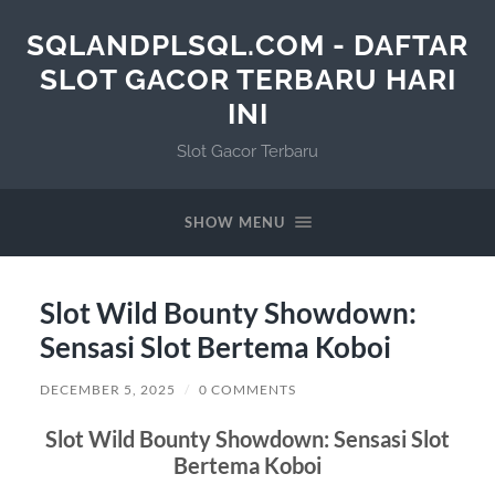
SQLANDPLSQL.COM - DAFTAR
SLOT GACOR TERBARU HARI
INI
Slot Gacor Terbaru
SHOW MENU
Slot Wild Bounty Showdown:
Sensasi Slot Bertema Koboi
DECEMBER 5, 2025
/
0 COMMENTS
Slot Wild Bounty Showdown: Sensasi Slot
Bertema Koboi