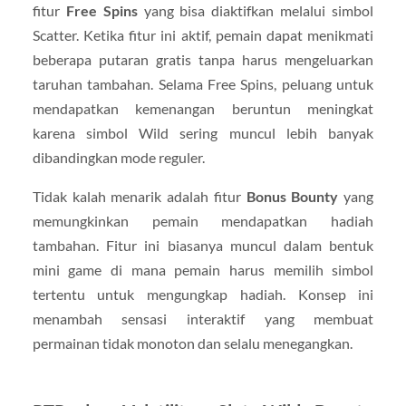
fitur
Free Spins
yang bisa diaktifkan melalui simbol
Scatter. Ketika fitur ini aktif, pemain dapat menikmati
beberapa putaran gratis tanpa harus mengeluarkan
taruhan tambahan. Selama Free Spins, peluang untuk
mendapatkan kemenangan beruntun meningkat
karena simbol Wild sering muncul lebih banyak
dibandingkan mode reguler.
Tidak kalah menarik adalah fitur
Bonus Bounty
yang
memungkinkan pemain mendapatkan hadiah
tambahan. Fitur ini biasanya muncul dalam bentuk
mini game di mana pemain harus memilih simbol
tertentu untuk mengungkap hadiah. Konsep ini
menambah sensasi interaktif yang membuat
permainan tidak monoton dan selalu menegangkan.