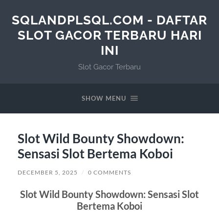
SQLANDPLSQL.COM - DAFTAR
SLOT GACOR TERBARU HARI
INI
Slot Gacor Terbaru
SHOW MENU
Slot Wild Bounty Showdown:
Sensasi Slot Bertema Koboi
DECEMBER 5, 2025
/
0 COMMENTS
Slot Wild Bounty Showdown: Sensasi Slot
Bertema Koboi