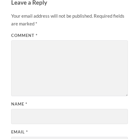
Leave a Reply
Your email address will not be published.
Required fields
are marked
*
COMMENT
*
NAME
*
EMAIL
*