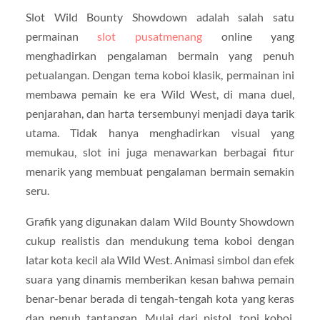
Slot Wild Bounty Showdown adalah salah satu
permainan
slot pusatmenang
online yang
menghadirkan pengalaman bermain yang penuh
petualangan. Dengan tema koboi klasik, permainan ini
membawa pemain ke era Wild West, di mana duel,
penjarahan, dan harta tersembunyi menjadi daya tarik
utama. Tidak hanya menghadirkan visual yang
memukau, slot ini juga menawarkan berbagai fitur
menarik yang membuat pengalaman bermain semakin
seru.
Grafik yang digunakan dalam Wild Bounty Showdown
cukup realistis dan mendukung tema koboi dengan
latar kota kecil ala Wild West. Animasi simbol dan efek
suara yang dinamis memberikan kesan bahwa pemain
benar-benar berada di tengah-tengah kota yang keras
dan penuh tantangan. Mulai dari pistol, topi koboi,